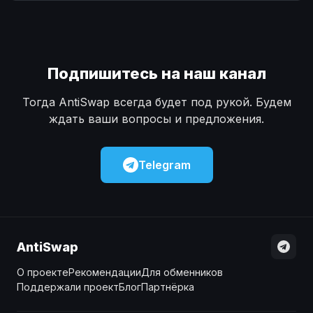
Наличные
Наличные
USD
USD
Наличные
Наличные
KZT
KZT
Подпишитесь на наш канал
Тогда AntiSwap всегда будет под рукой. Будем
ждать ваши вопросы и предложения.
Telegram
AntiSwap
О проекте
Рекомендации
Для обменников
Поддержали проект
Блог
Партнёрка