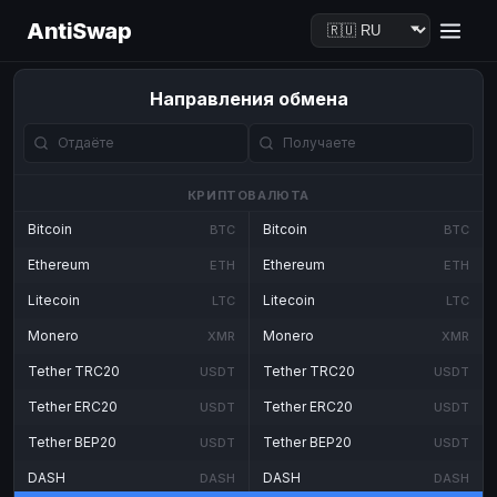
AntiSwap
Направления обмена
КРИПТОВАЛЮТА
Bitcoin
Bitcoin
BTC
BTC
Ethereum
Ethereum
ETH
ETH
Litecoin
Litecoin
LTC
LTC
Monero
Monero
XMR
XMR
Tether TRC20
Tether TRC20
USDT
USDT
Tether ERC20
Tether ERC20
USDT
USDT
Tether BEP20
Tether BEP20
USDT
USDT
DASH
DASH
DASH
DASH