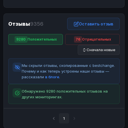
ЮMoney
ЮMoney
RUB
RUB
БАЛАНСЫ КРИПТОБИРЖ
Отзывы
9356
Binance
Binance
Оставить отзыв
RUB
RUB
ИНТЕРНЕТ БАНКИНГ
9280
Положительных
76
Отрицательных
СБЕР
СБЕР
RUB
RUB
Сначала новые
Альфа-Банк
Альфа-Банк
RUB
RUB
Райффайзен
Райффайзен
RUB
RUB
Мы скрыли отзывы, скопированные с bestchange.
ВТБ
ВТБ
RUB
RUB
Почему и как теперь устроены наши отзывы —
рассказали
в блоге
.
Т-Банк
Т-Банк
RUB
RUB
ДЕНЕЖНЫЕ ПЕРЕВОДЫ
Обнаружено 9280 положительных отзывов на
других мониторингах.
ЗК
ЗК
USD
USD
WU
WU
USD
USD
НАЛИЧНЫЕ ДЕНЬГИ
1
Наличные
Наличные
RUB
RUB