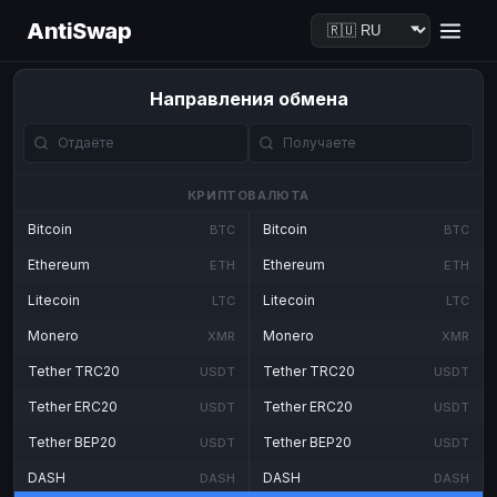
AntiSwap
Направления обмена
КРИПТОВАЛЮТА
Bitcoin
Bitcoin
BTC
BTC
Ethereum
Ethereum
ETH
ETH
Litecoin
Litecoin
LTC
LTC
Monero
Monero
XMR
XMR
Tether TRC20
Tether TRC20
USDT
USDT
Tether ERC20
Tether ERC20
USDT
USDT
Tether BEP20
Tether BEP20
USDT
USDT
DASH
DASH
DASH
DASH