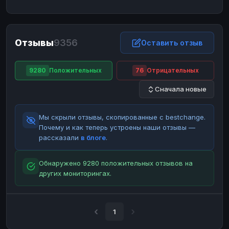
ЮMoney
ЮMoney
RUB
RUB
БАЛАНСЫ КРИПТОБИРЖ
Отзывы
9356
Binance
Binance
Оставить отзыв
RUB
RUB
ИНТЕРНЕТ БАНКИНГ
9280
Положительных
76
Отрицательных
СБЕР
СБЕР
RUB
RUB
Сначала новые
Альфа-Банк
Альфа-Банк
RUB
RUB
Райффайзен
Райффайзен
RUB
RUB
Мы скрыли отзывы, скопированные с bestchange.
ВТБ
ВТБ
RUB
RUB
Почему и как теперь устроены наши отзывы —
рассказали
в блоге
.
Т-Банк
Т-Банк
RUB
RUB
ДЕНЕЖНЫЕ ПЕРЕВОДЫ
Обнаружено 9280 положительных отзывов на
других мониторингах.
ЗК
ЗК
USD
USD
WU
WU
USD
USD
НАЛИЧНЫЕ ДЕНЬГИ
1
Наличные
Наличные
RUB
RUB