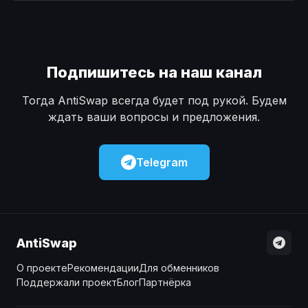
Наличные
Наличные
USD
USD
Наличные
Наличные
KZT
KZT
Подпишитесь на наш канал
Тогда AntiSwap всегда будет под рукой. Будем
ждать ваши вопросы и предложения.
Telegram
AntiSwap
О проекте
Рекомендации
Для обменников
Поддержали проект
Блог
Партнёрка