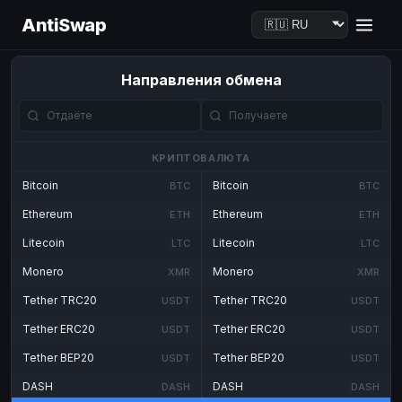
AntiSwap
Направления обмена
КРИПТОВАЛЮТА
Bitcoin
Bitcoin
BTC
BTC
Ethereum
Ethereum
ETH
ETH
Litecoin
Litecoin
LTC
LTC
Monero
Monero
XMR
XMR
Tether TRC20
Tether TRC20
USDT
USDT
Tether ERC20
Tether ERC20
USDT
USDT
Tether BEP20
Tether BEP20
USDT
USDT
DASH
DASH
DASH
DASH