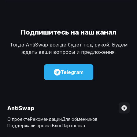
Наличные
Наличные
USD
USD
Наличные
Наличные
KZT
KZT
Подпишитесь на наш канал
Тогда AntiSwap всегда будет под рукой. Будем
ждать ваши вопросы и предложения.
Telegram
AntiSwap
О проекте
Рекомендации
Для обменников
Поддержали проект
Блог
Партнёрка