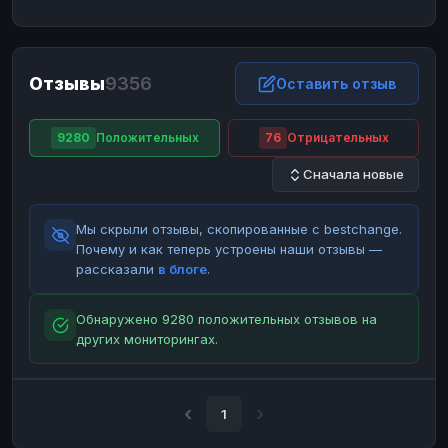
ЮMoney
ЮMoney
RUB
RUB
БАЛАНСЫ КРИПТОБИРЖ
Отзывы
9356
Binance
Binance
Оставить отзыв
RUB
RUB
ИНТЕРНЕТ БАНКИНГ
9280
Положительных
76
Отрицательных
СБЕР
СБЕР
RUB
RUB
Сначала новые
Альфа-Банк
Альфа-Банк
RUB
RUB
Райффайзен
Райффайзен
RUB
RUB
Мы скрыли отзывы, скопированные с bestchange.
ВТБ
ВТБ
RUB
RUB
Почему и как теперь устроены наши отзывы —
рассказали
в блоге
.
Т-Банк
Т-Банк
RUB
RUB
ДЕНЕЖНЫЕ ПЕРЕВОДЫ
Обнаружено 9280 положительных отзывов на
других мониторингах.
ЗК
ЗК
USD
USD
WU
WU
USD
USD
НАЛИЧНЫЕ ДЕНЬГИ
1
Наличные
Наличные
RUB
RUB