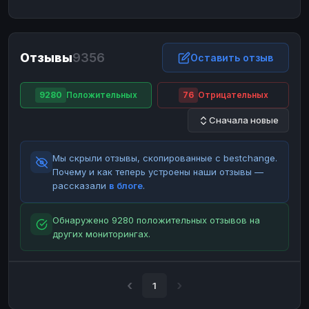
ЮMoney
ЮMoney
RUB
RUB
БАЛАНСЫ КРИПТОБИРЖ
Отзывы
9356
Binance
Binance
Оставить отзыв
RUB
RUB
ИНТЕРНЕТ БАНКИНГ
9280
Положительных
76
Отрицательных
СБЕР
СБЕР
RUB
RUB
Сначала новые
Альфа-Банк
Альфа-Банк
RUB
RUB
Райффайзен
Райффайзен
RUB
RUB
Мы скрыли отзывы, скопированные с bestchange.
ВТБ
ВТБ
RUB
RUB
Почему и как теперь устроены наши отзывы —
рассказали
в блоге
.
Т-Банк
Т-Банк
RUB
RUB
ДЕНЕЖНЫЕ ПЕРЕВОДЫ
Обнаружено 9280 положительных отзывов на
других мониторингах.
ЗК
ЗК
USD
USD
WU
WU
USD
USD
НАЛИЧНЫЕ ДЕНЬГИ
1
Наличные
Наличные
RUB
RUB