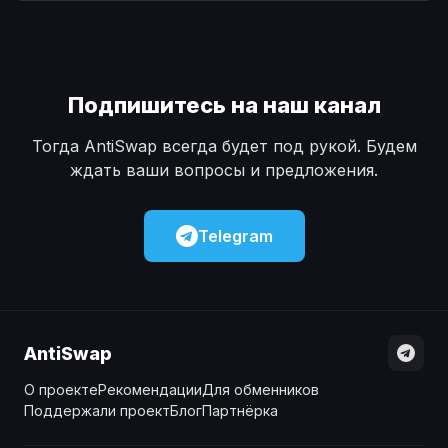
Наличные
Наличные
USD
USD
Наличные
Наличные
KZT
KZT
Подпишитесь на наш канал
Тогда AntiSwap всегда будет под рукой. Будем
ждать ваши вопросы и предложения.
Telegram
AntiSwap
О проекте
Рекомендации
Для обменников
Поддержали проект
Блог
Партнёрка