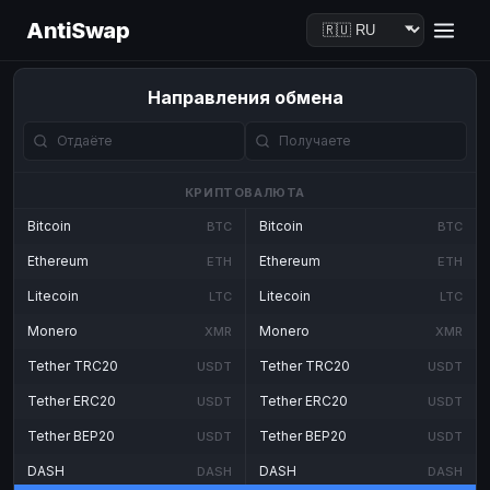
AntiSwap
Направления обмена
КРИПТОВАЛЮТА
Bitcoin
Bitcoin
BTC
BTC
Ethereum
Ethereum
ETH
ETH
Litecoin
Litecoin
LTC
LTC
Monero
Monero
XMR
XMR
Tether TRC20
Tether TRC20
USDT
USDT
Tether ERC20
Tether ERC20
USDT
USDT
Tether BEP20
Tether BEP20
USDT
USDT
DASH
DASH
DASH
DASH