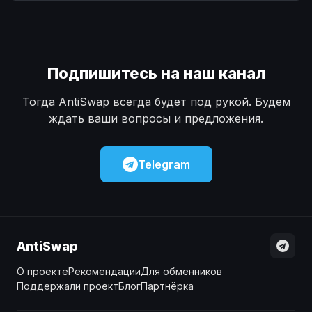
Наличные
Наличные
USD
USD
Наличные
Наличные
KZT
KZT
Подпишитесь на наш канал
Тогда AntiSwap всегда будет под рукой. Будем
ждать ваши вопросы и предложения.
Telegram
AntiSwap
О проекте
Рекомендации
Для обменников
Поддержали проект
Блог
Партнёрка