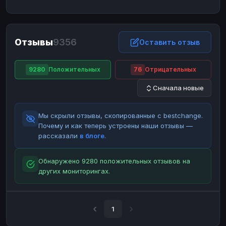
ЮMoney
ЮMoney
RUB
RUB
БАЛАНСЫ КРИПТОБИРЖ
Отзывы
9356
Binance
Binance
Оставить отзыв
RUB
RUB
ИНТЕРНЕТ БАНКИНГ
9280
Положительных
76
Отрицательных
СБЕР
СБЕР
RUB
RUB
Сначала новые
Альфа-Банк
Альфа-Банк
RUB
RUB
Райффайзен
Райффайзен
RUB
RUB
Мы скрыли отзывы, скопированные с bestchange.
ВТБ
ВТБ
RUB
RUB
Почему и как теперь устроены наши отзывы —
рассказали
в блоге
.
Т-Банк
Т-Банк
RUB
RUB
ДЕНЕЖНЫЕ ПЕРЕВОДЫ
Обнаружено 9280 положительных отзывов на
других мониторингах.
ЗК
ЗК
USD
USD
WU
WU
USD
USD
НАЛИЧНЫЕ ДЕНЬГИ
1
Наличные
Наличные
RUB
RUB