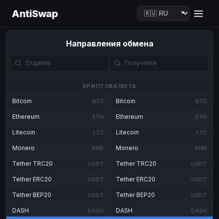
AntiSwap
Направления обмена
КРИПТОВАЛЮТА
Bitcoin
Bitcoin
BTC
BTC
Ethereum
Ethereum
ETH
ETH
Litecoin
Litecoin
LTC
LTC
Monero
Monero
XMR
XMR
Tether TRC20
Tether TRC20
USDT
USDT
Tether ERC20
Tether ERC20
USDT
USDT
Tether BEP20
Tether BEP20
USDT
USDT
DASH
DASH
DASH
DASH