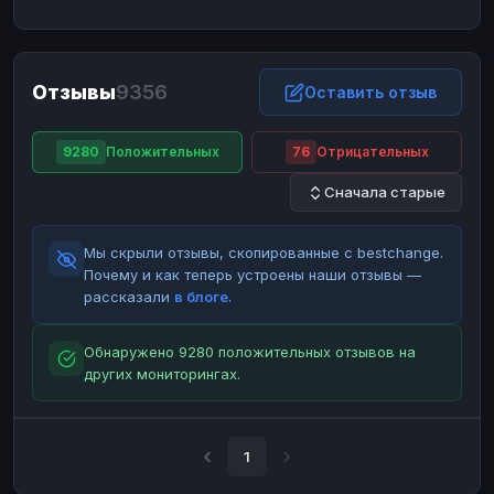
ЮMoney
ЮMoney
RUB
RUB
БАЛАНСЫ КРИПТОБИРЖ
Отзывы
9356
Binance
Binance
Оставить отзыв
RUB
RUB
ИНТЕРНЕТ БАНКИНГ
9280
Положительных
76
Отрицательных
СБЕР
СБЕР
RUB
RUB
Сначала старые
Альфа-Банк
Альфа-Банк
RUB
RUB
Райффайзен
Райффайзен
RUB
RUB
Мы скрыли отзывы, скопированные с bestchange.
ВТБ
ВТБ
RUB
RUB
Почему и как теперь устроены наши отзывы —
рассказали
в блоге
.
Т-Банк
Т-Банк
RUB
RUB
ДЕНЕЖНЫЕ ПЕРЕВОДЫ
Обнаружено 9280 положительных отзывов на
других мониторингах.
ЗК
ЗК
USD
USD
WU
WU
USD
USD
НАЛИЧНЫЕ ДЕНЬГИ
1
Наличные
Наличные
RUB
RUB