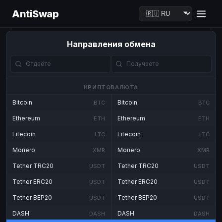
AntiSwap
Направления обмена
КРИПТОВАЛЮТА
Bitcoin
Bitcoin
BTC
BTC
Ethereum
Ethereum
ETH
ETH
Litecoin
Litecoin
LTC
LTC
Monero
Monero
XMR
XMR
Tether TRC20
Tether TRC20
USDT
USDT
Tether ERC20
Tether ERC20
USDT
USDT
Tether BEP20
Tether BEP20
USDT
USDT
DASH
DASH
DASH
DASH