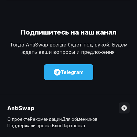
Наличные
Наличные
USD
USD
Наличные
Наличные
KZT
KZT
Подпишитесь на наш канал
Тогда AntiSwap всегда будет под рукой. Будем
ждать ваши вопросы и предложения.
Telegram
AntiSwap
О проекте
Рекомендации
Для обменников
Поддержали проект
Блог
Партнёрка