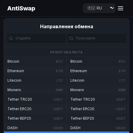
AntiSwap
Направления обмена
КРИПТОВАЛЮТА
Bitcoin
Bitcoin
BTC
BTC
Ethereum
Ethereum
ETH
ETH
Litecoin
Litecoin
LTC
LTC
Monero
Monero
XMR
XMR
Tether TRC20
Tether TRC20
USDT
USDT
Tether ERC20
Tether ERC20
USDT
USDT
Tether BEP20
Tether BEP20
USDT
USDT
DASH
DASH
DASH
DASH