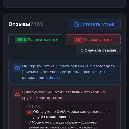
ЮMoney
ЮMoney
RUB
RUB
БАЛАНСЫ КРИПТОБИРЖ
Отзывы
7489
Binance
Binance
Оставить отзыв
RUB
RUB
ИНТЕРНЕТ БАНКИНГ
6908
Положительных
581
Отрицательных
СБЕР
СБЕР
RUB
RUB
Сначала старые
Альфа-Банк
Альфа-Банк
RUB
RUB
Райффайзен
Райффайзен
RUB
RUB
Мы скрыли отзывы, скопированные с bestchange.
ВТБ
ВТБ
RUB
RUB
Почему и как теперь устроены наши отзывы —
рассказали
в блоге
.
Т-Банк
Т-Банк
RUB
RUB
ДЕНЕЖНЫЕ ПЕРЕВОДЫ
Обнаружено 580 отрицательных отзывов на
других мониторингах.
ЗК
ЗК
USD
USD
ИЗ НИХ:
WU
WU
USD
USD
Обнаружено 3 AML-кейса среди отзывов на
🚫
других мониторингах.
НАЛИЧНЫЕ ДЕНЬГИ
AML-кейс — это когда обменник блокирует
Наличные
Наличные
RUB
RUB
криптовалюту пользователя и отказывается