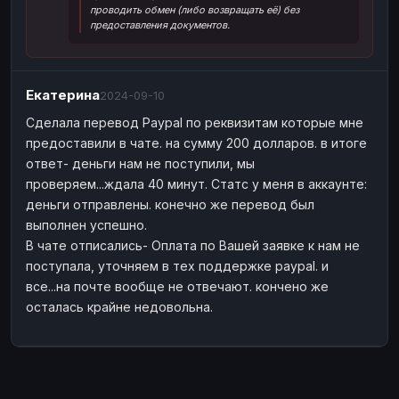
проводить обмен (либо возвращать её) без
Наличные
Наличные
USD
USD
предоставления документов.
Наличные
Наличные
KZT
KZT
Екатерина
2024-09-10
Сделала перевод Paypal по реквизитам которые мне
предоставили в чате. на сумму 200 долларов. в итоге
ответ- деньги нам не поступили, мы
проверяем...ждала 40 минут. Статс у меня в аккаунте:
деньги отправлены. конечно же перевод был
выполнен успешно.
В чате отписались- Оплата по Вашей заявке к нам не
поступала, уточняем в тех поддержке paypal. и
все...на почте вообще не отвечают. кончено же
осталась крайне недовольна.