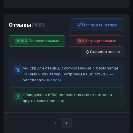
ЮMoney
ЮMoney
RUB
RUB
БАЛАНСЫ КРИПТОБИРЖ
Отзывы
7489
Binance
Binance
Оставить отзыв
RUB
RUB
ИНТЕРНЕТ БАНКИНГ
6908
Положительных
581
Отрицательных
СБЕР
СБЕР
RUB
RUB
Сначала новые
Альфа-Банк
Альфа-Банк
RUB
RUB
Райффайзен
Райффайзен
RUB
RUB
Мы скрыли отзывы, скопированные с bestchange.
ВТБ
ВТБ
RUB
RUB
Почему и как теперь устроены наши отзывы —
рассказали
в блоге
.
Т-Банк
Т-Банк
RUB
RUB
ДЕНЕЖНЫЕ ПЕРЕВОДЫ
Обнаружено 6908 положительных отзывов на
других мониторингах.
ЗК
ЗК
USD
USD
WU
WU
USD
USD
НАЛИЧНЫЕ ДЕНЬГИ
1
Наличные
Наличные
RUB
RUB