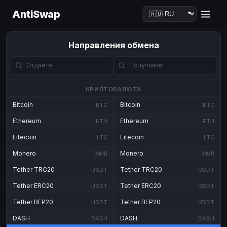
AntiSwap
Направления обмена
КРИПТОВАЛЮТА
Bitcoin
Bitcoin
BTC
BTC
Ethereum
Ethereum
ETH
ETH
Litecoin
Litecoin
LTC
LTC
Monero
Monero
XMR
XMR
Tether TRC20
Tether TRC20
USDT
USDT
Tether ERC20
Tether ERC20
USDT
USDT
Tether BEP20
Tether BEP20
USDT
USDT
DASH
DASH
DASH
DASH