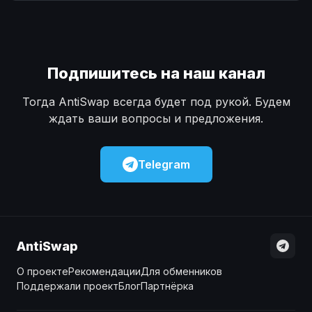
Наличные
Наличные
USD
USD
Наличные
Наличные
KZT
KZT
Подпишитесь на наш канал
Тогда AntiSwap всегда будет под рукой. Будем
ждать ваши вопросы и предложения.
Telegram
AntiSwap
О проекте
Рекомендации
Для обменников
Поддержали проект
Блог
Партнёрка