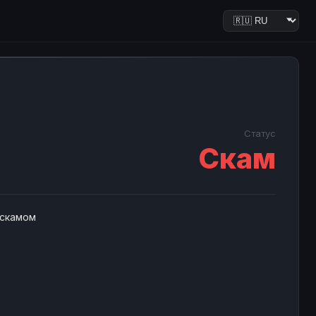
Статус
Скам
 скамом