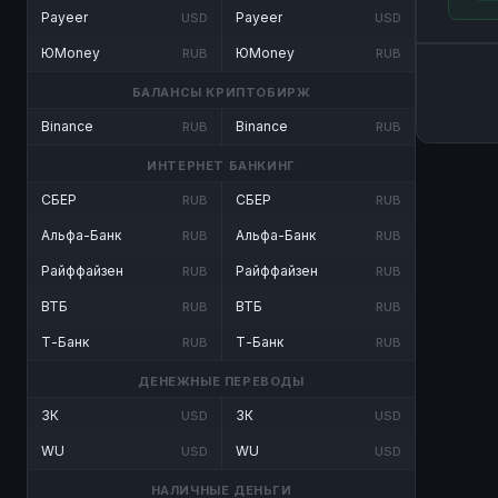
Payeer
Payeer
USD
USD
ЮMoney
ЮMoney
RUB
RUB
БАЛАНСЫ КРИПТОБИРЖ
Binance
Binance
RUB
RUB
ИНТЕРНЕТ БАНКИНГ
СБЕР
СБЕР
RUB
RUB
Альфа-Банк
Альфа-Банк
RUB
RUB
Райффайзен
Райффайзен
RUB
RUB
ВТБ
ВТБ
RUB
RUB
Т-Банк
Т-Банк
RUB
RUB
ДЕНЕЖНЫЕ ПЕРЕВОДЫ
ЗК
ЗК
USD
USD
WU
WU
USD
USD
НАЛИЧНЫЕ ДЕНЬГИ