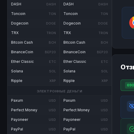
DASH
DASH
DASH
DASH
Toncoin
Toncoin
TON
TON
Dogecoin
Dogecoin
DOGE
DOGE
TRX
TRX
TRON
TRON
Bitcoin Cash
Bitcoin Cash
BCH
BCH
BinanceCoin
BinanceCoin
BEP20
BEP20
Ether Classic
Ether Classic
ETC
ETC
Отз
Solana
Solana
SOL
SOL
Ripple
Ripple
XRP
XRP
69
ЭЛЕКТРОННЫЕ ДЕНЬГИ
Paxum
Paxum
USD
USD
Perfect Money
Perfect Money
USD
USD
Payoneer
Payoneer
USD
USD
PayPal
PayPal
USD
USD