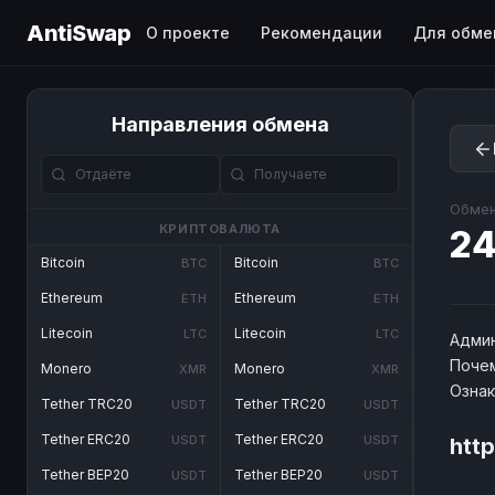
AntiSwap
О проекте
Рекомендации
Для обме
Направления обмена
Обмен
КРИПТОВАЛЮТА
24
Bitcoin
Bitcoin
BTC
BTC
Ethereum
Ethereum
ETH
ETH
Litecoin
Litecoin
LTC
LTC
Админ
Почем
Monero
Monero
XMR
XMR
Озна
Tether TRC20
Tether TRC20
USDT
USDT
Tether ERC20
Tether ERC20
USDT
USDT
htt
Tether BEP20
Tether BEP20
USDT
USDT