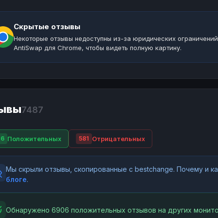
Скрытые отзывы
Некоторые отзывы недоступны из-за юридических ограничений
AntiSwap для Chrome, чтобы видеть полную картину.
ывы
7487
Положительных
Отрицательных
06
581
Мы скрыли отзывы, скопированные с bestchange. Почему и 
блоге
.
Обнаружено 6906 положительных отзывов на других монито