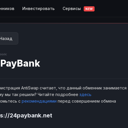
Сервисы
нников
Инвестировать
NEW
Назад
ник
PayBank
истрация AntiSwap считает, что данный обменник занимается
у мы так решили? Читайте подробнее
здесь
комьтесь с
рекомендациями
перед совершением обмена
ps://24paybank.net