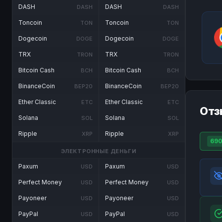
DASH
DASH
DASH
DASH
Toncoin
Toncoin
TON
TON
Dogecoin
Dogecoin
DOGE
DOGE
TRX
TRX
TRON
TRON
Bitcoin Cash
Bitcoin Cash
BCH
BCH
BinanceCoin
BinanceCoin
BEP20
BEP20
Ether Classic
Ether Classic
ETC
ETC
Отз
Solana
Solana
SOL
SOL
Ripple
Ripple
XRP
XRP
69
ЭЛЕКТРОННЫЕ ДЕНЬГИ
Paxum
Paxum
USD
USD
Perfect Money
Perfect Money
USD
USD
Payoneer
Payoneer
USD
USD
PayPal
PayPal
USD
USD