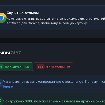
Скрытые отзывы
Некоторые отзывы недоступны из-за юридических ограничений
AntiSwap для Chrome, чтобы видеть полную картину.
ывы
7487
Положительных
Отрицательных
06
581
Мы скрыли отзывы, скопированные с bestchange. Почему и 
блоге
.
Обнаружено 6906 положительных отзывов на других монито