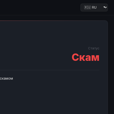
Статус
Скам
 скамом