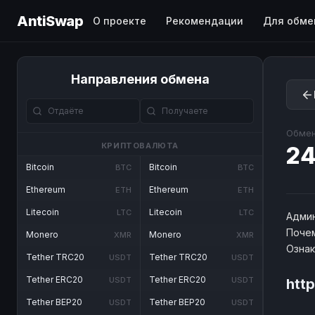
AntiSwap
О проекте
Рекомендации
Для обме
Направления обмена
Обмен
КРИПТОВАЛЮТА
24
Bitcoin
Bitcoin
BTC
BTC
Ethereum
Ethereum
ETH
ETH
Litecoin
Litecoin
LTC
LTC
Админ
Почем
Monero
Monero
XMR
XMR
Озна
Tether TRC20
Tether TRC20
USDT
USDT
Tether ERC20
Tether ERC20
USDT
USDT
htt
Tether BEP20
Tether BEP20
USDT
USDT