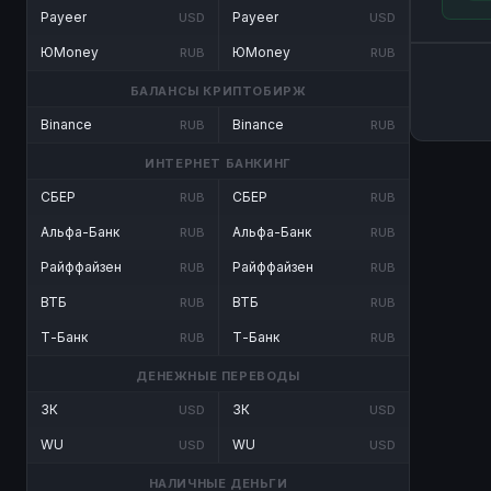
Payeer
Payeer
USD
USD
ЮMoney
ЮMoney
RUB
RUB
БАЛАНСЫ КРИПТОБИРЖ
Binance
Binance
RUB
RUB
ИНТЕРНЕТ БАНКИНГ
СБЕР
СБЕР
RUB
RUB
Альфа-Банк
Альфа-Банк
RUB
RUB
Райффайзен
Райффайзен
RUB
RUB
ВТБ
ВТБ
RUB
RUB
Т-Банк
Т-Банк
RUB
RUB
ДЕНЕЖНЫЕ ПЕРЕВОДЫ
ЗК
ЗК
USD
USD
WU
WU
USD
USD
НАЛИЧНЫЕ ДЕНЬГИ