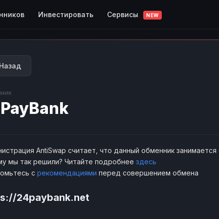
Сервисы
нников
Инвестировать
NEW
Назад
ник
PayBank
истрация AntiSwap считает, что данный обменник занимается
у мы так решили? Читайте подробнее
здесь
комьтесь с
рекомендациями
перед совершением обмена
ps://24paybank.net