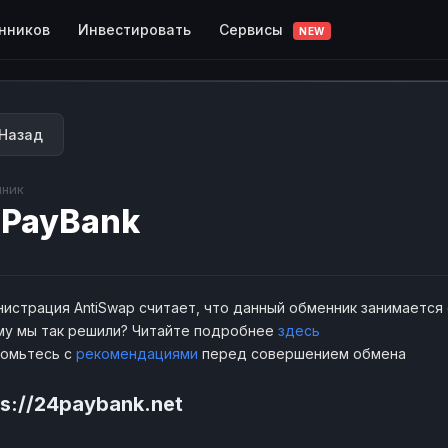
Сервисы
нников
Инвестировать
NEW
Назад
ник
PayBank
истрация AntiSwap считает, что данный обменник занимается
у мы так решили? Читайте подробнее
здесь
комьтесь с
рекомендациями
перед совершением обмена
ps://24paybank.net