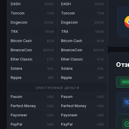
DASH
DASH
DASH
DASH
Toncoin
Toncoin
TON
TON
Dogecoin
Dogecoin
DOGE
DOGE
TRX
TRX
TRON
TRON
Bitcoin Cash
Bitcoin Cash
BCH
BCH
BinanceCoin
BinanceCoin
BEP20
BEP20
Ether Classic
Ether Classic
ETC
ETC
Отз
Solana
Solana
SOL
SOL
Ripple
Ripple
XRP
XRP
69
ЭЛЕКТРОННЫЕ ДЕНЬГИ
Paxum
Paxum
USD
USD
Perfect Money
Perfect Money
USD
USD
Payoneer
Payoneer
USD
USD
PayPal
PayPal
USD
USD