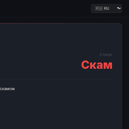
Статус
Скам
 скамом