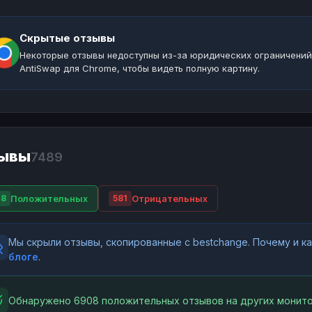
Скрытые отзывы
Некоторые отзывы недоступны из-за юридических ограничений
AntiSwap для Chrome, чтобы видеть полную картину.
ывы
7489
Положительных
Отрицательных
08
581
Мы скрыли отзывы, скопированные с bestchange. Почему и 
блоге
.
Обнаружено 6908 положительных отзывов на других монито