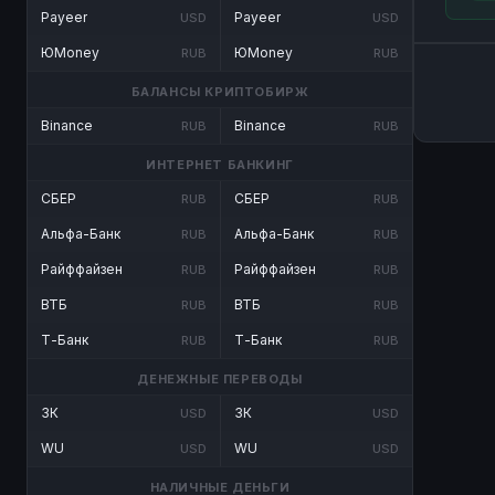
Payeer
Payeer
USD
USD
ЮMoney
ЮMoney
RUB
RUB
БАЛАНСЫ КРИПТОБИРЖ
Binance
Binance
RUB
RUB
ИНТЕРНЕТ БАНКИНГ
СБЕР
СБЕР
RUB
RUB
Альфа-Банк
Альфа-Банк
RUB
RUB
Райффайзен
Райффайзен
RUB
RUB
ВТБ
ВТБ
RUB
RUB
Т-Банк
Т-Банк
RUB
RUB
ДЕНЕЖНЫЕ ПЕРЕВОДЫ
ЗК
ЗК
USD
USD
WU
WU
USD
USD
НАЛИЧНЫЕ ДЕНЬГИ