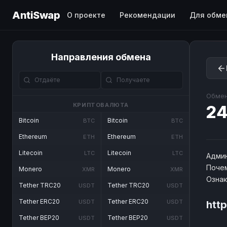
AntiSwap
О проекте
Рекомендации
Для обме
Направления обмена
Обмен
КРИПТОВАЛЮТА
24
Bitcoin
Bitcoin
BTC
BTC
Ethereum
Ethereum
ETH
ETH
Litecoin
Litecoin
LTC
LTC
Админ
Почем
Monero
Monero
XMR
XMR
Озна
Tether TRC20
Tether TRC20
USDT
USDT
Tether ERC20
Tether ERC20
USDT
USDT
htt
Tether BEP20
Tether BEP20
USDT
USDT