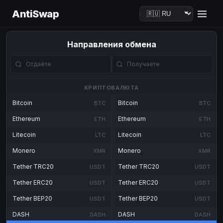
AntiSwap
Направления обмена
КРИПТОВАЛЮТА
Bitcoin
Bitcoin
BTC
BTC
Ethereum
Ethereum
ETH
ETH
Litecoin
Litecoin
LTC
LTC
Monero
Monero
XMR
XMR
Tether TRC20
Tether TRC20
USDT
USDT
Tether ERC20
Tether ERC20
USDT
USDT
Tether BEP20
Tether BEP20
USDT
USDT
DASH
DASH
DASH
DASH