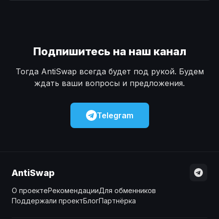
Наличные
Наличные
USD
USD
Наличные
Наличные
KZT
KZT
Подпишитесь на наш канал
Тогда AntiSwap всегда будет под рукой. Будем
ждать ваши вопросы и предложения.
Telegram
AntiSwap
О проекте
Рекомендации
Для обменников
Поддержали проект
Блог
Партнёрка