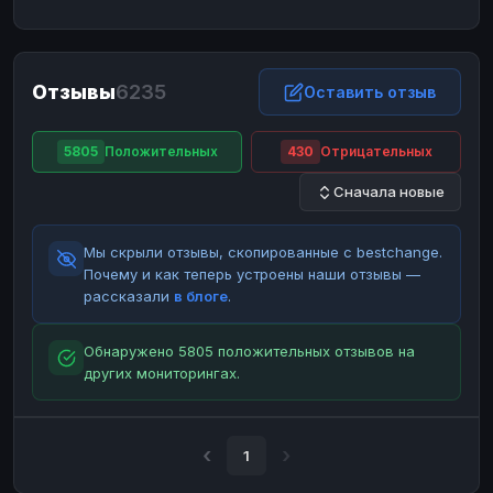
ЮMoney
ЮMoney
RUB
RUB
БАЛАНСЫ КРИПТОБИРЖ
Отзывы
6235
Binance
Binance
Оставить отзыв
RUB
RUB
ИНТЕРНЕТ БАНКИНГ
5805
Положительных
430
Отрицательных
СБЕР
СБЕР
RUB
RUB
Сначала новые
Альфа-Банк
Альфа-Банк
RUB
RUB
Райффайзен
Райффайзен
RUB
RUB
Мы скрыли отзывы, скопированные с bestchange.
ВТБ
ВТБ
RUB
RUB
Почему и как теперь устроены наши отзывы —
рассказали
в блоге
.
Т-Банк
Т-Банк
RUB
RUB
ДЕНЕЖНЫЕ ПЕРЕВОДЫ
Обнаружено 5805 положительных отзывов на
других мониторингах.
ЗК
ЗК
USD
USD
WU
WU
USD
USD
НАЛИЧНЫЕ ДЕНЬГИ
1
Наличные
Наличные
RUB
RUB