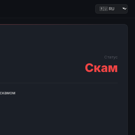
Статус
Скам
 скамом