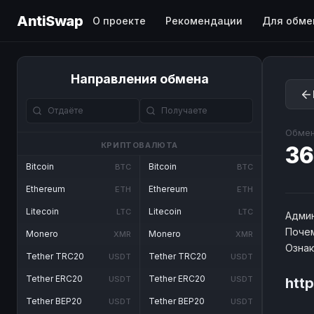
AntiSwap
О проекте
Рекомендации
Для обме
Направления обмена
Обмен
КРИПТОВАЛЮТА
36
Bitcoin
Bitcoin
BTC
BTC
Ethereum
Ethereum
ETH
ETH
Litecoin
Litecoin
LTC
LTC
Админ
Почем
Monero
Monero
XMR
XMR
Озна
Tether TRC20
Tether TRC20
USDT
USDT
Tether ERC20
Tether ERC20
USDT
USDT
htt
Tether BEP20
Tether BEP20
USDT
USDT