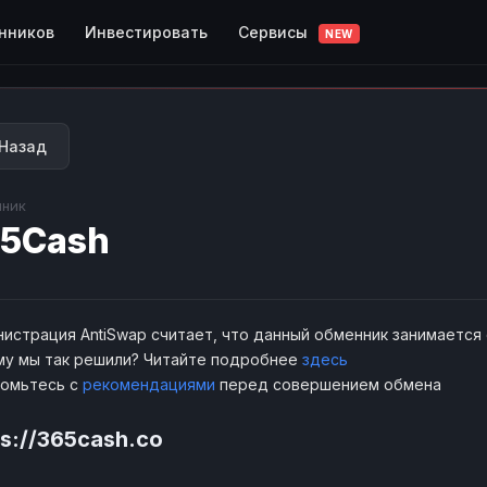
Сервисы
нников
Инвестировать
NEW
Назад
ник
5Cash
истрация AntiSwap считает, что данный обменник занимается
у мы так решили? Читайте подробнее
здесь
комьтесь с
рекомендациями
перед совершением обмена
ps://365cash.co