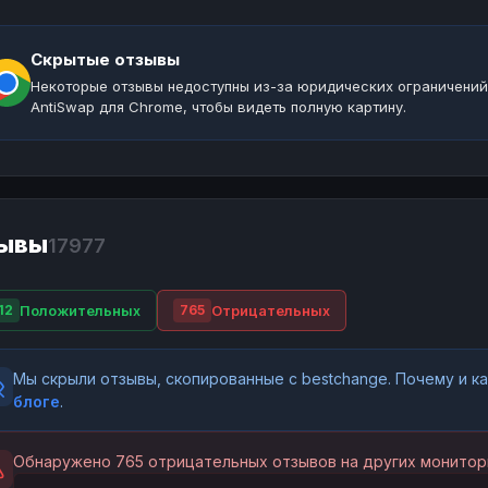
Скрытые отзывы
Некоторые отзывы недоступны из-за юридических ограничений
AntiSwap для Chrome, чтобы видеть полную картину.
ывы
17977
Положительных
Отрицательных
12
765
Мы скрыли отзывы, скопированные с bestchange. Почему и 
блоге
.
Обнаружено 765 отрицательных отзывов на других монитор