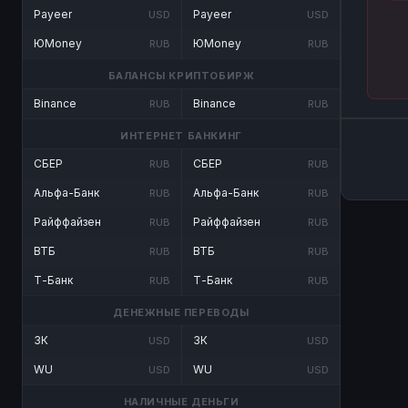
Payeer
Payeer
USD
USD
ЮMoney
ЮMoney
RUB
RUB
БАЛАНСЫ КРИПТОБИРЖ
Binance
Binance
RUB
RUB
ИНТЕРНЕТ БАНКИНГ
СБЕР
СБЕР
RUB
RUB
Альфа-Банк
Альфа-Банк
RUB
RUB
Райффайзен
Райффайзен
RUB
RUB
ВТБ
ВТБ
RUB
RUB
Т-Банк
Т-Банк
RUB
RUB
ДЕНЕЖНЫЕ ПЕРЕВОДЫ
ЗК
ЗК
USD
USD
WU
WU
USD
USD
НАЛИЧНЫЕ ДЕНЬГИ