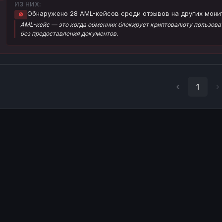
ИЗ НИХ:
Обнаружено 28 AML-кейсов среди отзывов на других мони
🚫
AML-кейс — это когда обменник блокирует криптовалюту пользоват
без предоставления документов.
1