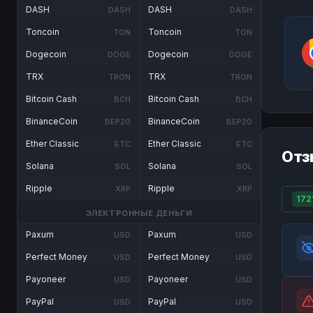
DASH
DASH
DASH
DASH
Toncoin
Toncoin
TON
TON
Dogecoin
Dogecoin
DOGE
DOGE
TRX
TRX
TRON
TRON
Bitcoin Cash
Bitcoin Cash
BCH
BCH
BinanceCoin
BinanceCoin
BEP20
BEP20
Ether Classic
Ether Classic
ETC
ETC
Отз
Solana
Solana
SOL
SOL
Ripple
Ripple
XRP
XRP
172
ЭЛЕКТРОННЫЕ ДЕНЬГИ
Paxum
Paxum
USD
USD
Perfect Money
Perfect Money
USD
USD
Payoneer
Payoneer
USD
USD
PayPal
PayPal
USD
USD