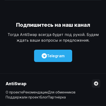
Наличные
Наличные
USD
USD
Наличные
Наличные
KZT
KZT
Подпишитесь на наш канал
Тогда AntiSwap всегда будет под рукой. Будем
ждать ваши вопросы и предложения.
Telegram
AntiSwap
О проекте
Рекомендации
Для обменников
Поддержали проект
Блог
Партнёрка