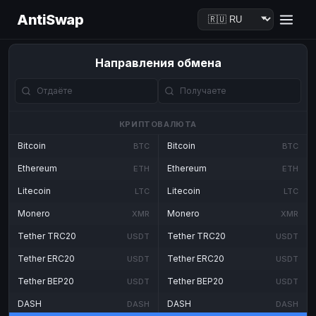
AntiSwap
Направления обмена
КРИПТОВАЛЮТА
Bitcoin
Bitcoin
BTC
BTC
Ethereum
Ethereum
ETH
ETH
Litecoin
Litecoin
LTC
LTC
Monero
Monero
XMR
XMR
Tether TRC20
Tether TRC20
USDT
USDT
Tether ERC20
Tether ERC20
USDT
USDT
Tether BEP20
Tether BEP20
USDT
USDT
DASH
DASH
DASH
DASH