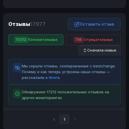
ЮMoney
ЮMoney
RUB
RUB
БАЛАНСЫ КРИПТОБИРЖ
Отзывы
17977
Binance
Binance
Оставить отзыв
RUB
RUB
ИНТЕРНЕТ БАНКИНГ
17212
Положительных
765
Отрицательных
СБЕР
СБЕР
RUB
RUB
Сначала новые
Альфа-Банк
Альфа-Банк
RUB
RUB
Райффайзен
Райффайзен
RUB
RUB
Мы скрыли отзывы, скопированные с bestchange.
ВТБ
ВТБ
RUB
RUB
Почему и как теперь устроены наши отзывы —
рассказали
в блоге
.
Т-Банк
Т-Банк
RUB
RUB
ДЕНЕЖНЫЕ ПЕРЕВОДЫ
Обнаружено 17212 положительных отзывов на
других мониторингах.
ЗК
ЗК
USD
USD
WU
WU
USD
USD
НАЛИЧНЫЕ ДЕНЬГИ
1
Наличные
Наличные
RUB
RUB