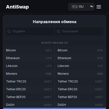
AntiSwap
Направления обмена
КРИПТОВАЛЮТА
Bitcoin
Bitcoin
BTC
BTC
Ethereum
Ethereum
ETH
ETH
Litecoin
Litecoin
LTC
LTC
Monero
Monero
XMR
XMR
Tether TRC20
Tether TRC20
USDT
USDT
Tether ERC20
Tether ERC20
USDT
USDT
Tether BEP20
Tether BEP20
USDT
USDT
DASH
DASH
DASH
DASH