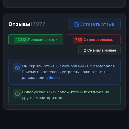
ЮMoney
ЮMoney
RUB
RUB
БАЛАНСЫ КРИПТОБИРЖ
Отзывы
17977
Binance
Binance
Оставить отзыв
RUB
RUB
ИНТЕРНЕТ БАНКИНГ
17212
Положительных
765
Отрицательных
СБЕР
СБЕР
RUB
RUB
Сначала новые
Альфа-Банк
Альфа-Банк
RUB
RUB
Райффайзен
Райффайзен
RUB
RUB
Мы скрыли отзывы, скопированные с bestchange.
ВТБ
ВТБ
RUB
RUB
Почему и как теперь устроены наши отзывы —
рассказали
в блоге
.
Т-Банк
Т-Банк
RUB
RUB
ДЕНЕЖНЫЕ ПЕРЕВОДЫ
Обнаружено 17212 положительных отзывов на
других мониторингах.
ЗК
ЗК
USD
USD
WU
WU
USD
USD
НАЛИЧНЫЕ ДЕНЬГИ
Наличные
Наличные
RUB
RUB