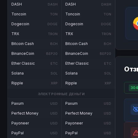
DASH
DASH
DASH
DASH
Toncoin
Toncoin
TON
TON
Dogecoin
Dogecoin
DOGE
DOGE
TRX
TRX
TRON
TRON
Bitcoin Cash
Bitcoin Cash
BCH
BCH
BinanceCoin
BinanceCoin
BEP20
BEP20
Ether Classic
Ether Classic
ETC
ETC
Отз
Solana
Solana
SOL
SOL
Ripple
Ripple
XRP
XRP
304
ЭЛЕКТРОННЫЕ ДЕНЬГИ
Paxum
Paxum
USD
USD
Perfect Money
Perfect Money
USD
USD
Payoneer
Payoneer
USD
USD
PayPal
PayPal
USD
USD