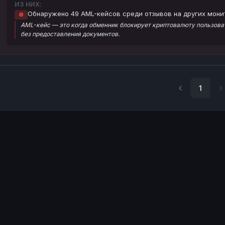
ИЗ НИХ:
Обнаружено 49 AML-кейсов среди отзывов на других мони
🚫
AML-кейс — это когда обменник блокирует криптовалюту пользоват
без предоставления документов.
1