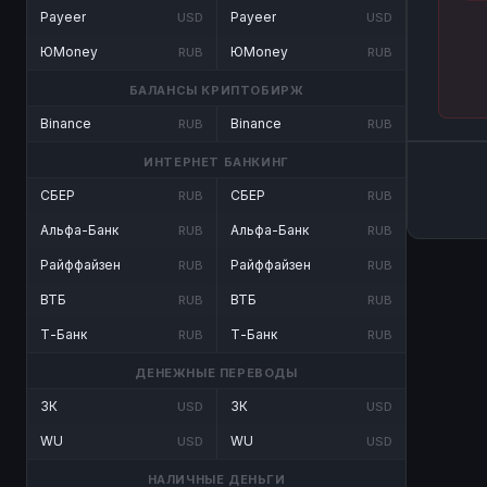
Payeer
Payeer
USD
USD
ЮMoney
ЮMoney
RUB
RUB
БАЛАНСЫ КРИПТОБИРЖ
Binance
Binance
RUB
RUB
ИНТЕРНЕТ БАНКИНГ
СБЕР
СБЕР
RUB
RUB
Альфа-Банк
Альфа-Банк
RUB
RUB
Райффайзен
Райффайзен
RUB
RUB
ВТБ
ВТБ
RUB
RUB
Т-Банк
Т-Банк
RUB
RUB
ДЕНЕЖНЫЕ ПЕРЕВОДЫ
ЗК
ЗК
USD
USD
WU
WU
USD
USD
НАЛИЧНЫЕ ДЕНЬГИ