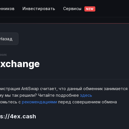
Сервисы
нников
Инвестировать
NEW
Назад
ник
xchange
истрация AntiSwap считает, что данный обменник занимается
у мы так решили? Читайте подробнее
здесь
комьтесь с
рекомендациями
перед совершением обмена
ps://4ex.cash