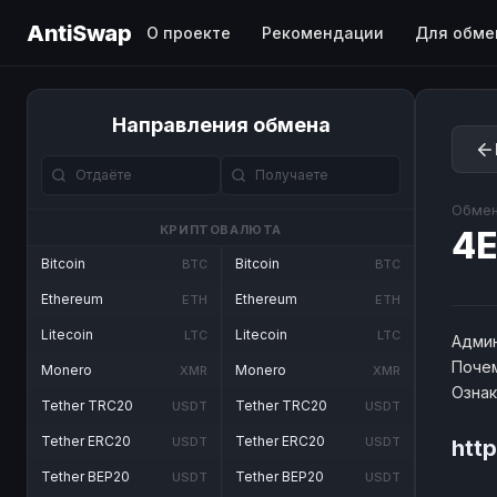
AntiSwap
О проекте
Рекомендации
Для обме
Направления обмена
Обмен
КРИПТОВАЛЮТА
4E
Bitcoin
Bitcoin
BTC
BTC
Ethereum
Ethereum
ETH
ETH
Litecoin
Litecoin
LTC
LTC
Админ
Почем
Monero
Monero
XMR
XMR
Озна
Tether TRC20
Tether TRC20
USDT
USDT
Tether ERC20
Tether ERC20
USDT
USDT
htt
Tether BEP20
Tether BEP20
USDT
USDT