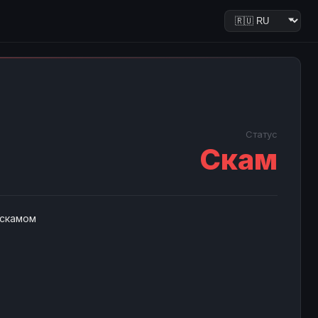
Статус
Скам
 скамом