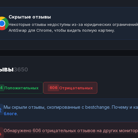
Скрытые отзывы
Некоторые отзывы недоступны из-за юридических ограничений
AntiSwap для Chrome, чтобы видеть полную картину.
ывы
3650
Положительных
Отрицательных
4
606
Мы скрыли отзывы, скопированные с bestchange. Почему и 
блоге
.
Обнаружено 606 отрицательных отзывов на других монитор