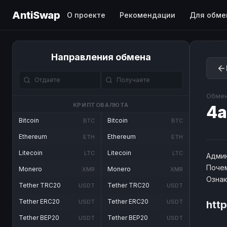
AntiSwap
О проекте
Рекомендации
Для обме
Направления обмена
Обмен
КРИПТОВАЛЮТА
4a
Bitcoin
Bitcoin
BTC
BTC
Ethereum
Ethereum
ETH
ETH
Litecoin
Litecoin
LTC
LTC
Админ
Почем
Monero
Monero
XMR
XMR
Озна
Tether TRC20
Tether TRC20
USDT
USDT
Tether ERC20
Tether ERC20
USDT
USDT
htt
Tether BEP20
Tether BEP20
USDT
USDT