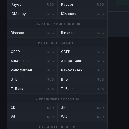
Payeer
Payeer
USD
USD
ЮMoney
ЮMoney
RUB
RUB
БАЛАНСЫ КРИПТОБИРЖ
Binance
Binance
RUB
RUB
ИНТЕРНЕТ БАНКИНГ
СБЕР
СБЕР
RUB
RUB
Альфа-Банк
Альфа-Банк
RUB
RUB
Райффайзен
Райффайзен
RUB
RUB
ВТБ
ВТБ
RUB
RUB
Т-Банк
Т-Банк
RUB
RUB
ДЕНЕЖНЫЕ ПЕРЕВОДЫ
ЗК
ЗК
USD
USD
WU
WU
USD
USD
НАЛИЧНЫЕ ДЕНЬГИ