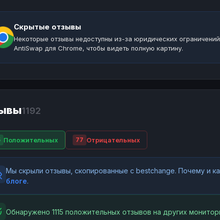
Скрытые отзывы
Некоторые отзывы недоступны из-за юридических ограничений
AntiSwap для Chrome, чтобы видеть полную картину.
ывы
1192
Положительных
Отрицательных
5
77
Мы скрыли отзывы, скопированные с bestchange. Почему и 
блоге
.
Обнаружено 1115 положительных отзывов на других монитор