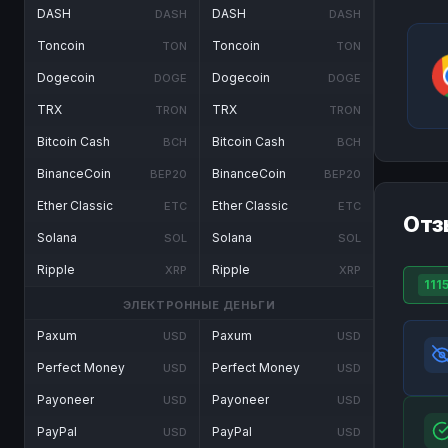
DASH
DASH
DASH
DASH
Toncoin
Toncoin
TON
TON
Dogecoin
Dogecoin
DOGE
DOGE
TRX
TRX
TRON
TRON
Bitcoin Cash
Bitcoin Cash
BCH
BCH
BinanceCoin
BinanceCoin
BEP20
BEP20
Ether Classic
Ether Classic
ETC
ETC
Отз
Solana
Solana
SOL
SOL
Ripple
Ripple
XRP
XRP
111
ЭЛЕКТРОННЫЕ ДЕНЬГИ
Paxum
Paxum
USD
USD
Perfect Money
Perfect Money
USD
USD
Payoneer
Payoneer
USD
USD
PayPal
PayPal
USD
USD