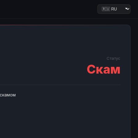
Статус
Скам
 скамом