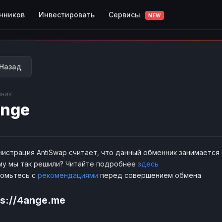
Сервисы
нников
Инвестировать
NEW
Назад
ник
nge
истрация AntiSwap считает, что данный обменник занимается
у мы так решили? Читайте подробнее
здесь
комьтесь с
рекомендациями
перед совершением обмена
ps://4ange.me