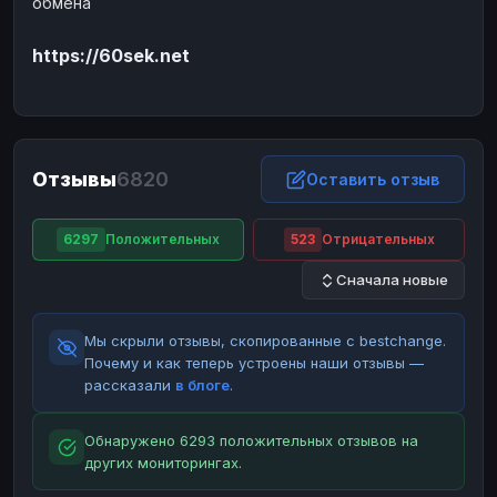
обмена
ЮMoney
ЮMoney
RUB
RUB
https://60sek.net
БАЛАНСЫ КРИПТОБИРЖ
Binance
Binance
RUB
RUB
ИНТЕРНЕТ БАНКИНГ
СБЕР
СБЕР
RUB
RUB
Отзывы
6820
Оставить отзыв
Альфа-Банк
Альфа-Банк
RUB
RUB
Райффайзен
Райффайзен
RUB
RUB
6297
Положительных
523
Отрицательных
ВТБ
ВТБ
RUB
RUB
Сначала новые
Т-Банк
Т-Банк
RUB
RUB
Мы скрыли отзывы, скопированные с bestchange.
ДЕНЕЖНЫЕ ПЕРЕВОДЫ
Почему и как теперь устроены наши отзывы —
ЗК
ЗК
USD
USD
рассказали
в блоге
.
WU
WU
USD
USD
Обнаружено 6293 положительных отзывов на
НАЛИЧНЫЕ ДЕНЬГИ
других мониторингах.
Наличные
Наличные
RUB
RUB