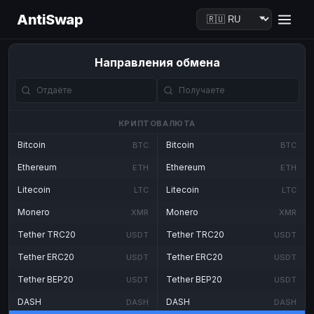
AntiSwap
Направления обмена
КРИПТОВАЛЮТА
Bitcoin
Bitcoin
BTC
BTC
Ethereum
Ethereum
ETH
ETH
Litecoin
Litecoin
LTC
LTC
Monero
Monero
XMR
XMR
Tether TRC20
Tether TRC20
USDT
USDT
Tether ERC20
Tether ERC20
USDT
USDT
Tether BEP20
Tether BEP20
USDT
USDT
DASH
DASH
DASH
DASH