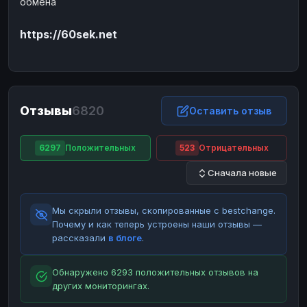
обмена
ЮMoney
ЮMoney
RUB
RUB
https://60sek.net
БАЛАНСЫ КРИПТОБИРЖ
Binance
Binance
RUB
RUB
ИНТЕРНЕТ БАНКИНГ
СБЕР
СБЕР
RUB
RUB
Отзывы
6820
Оставить отзыв
Альфа-Банк
Альфа-Банк
RUB
RUB
Райффайзен
Райффайзен
RUB
RUB
6297
Положительных
523
Отрицательных
ВТБ
ВТБ
RUB
RUB
Сначала новые
Т-Банк
Т-Банк
RUB
RUB
Мы скрыли отзывы, скопированные с bestchange.
ДЕНЕЖНЫЕ ПЕРЕВОДЫ
Почему и как теперь устроены наши отзывы —
ЗК
ЗК
USD
USD
рассказали
в блоге
.
WU
WU
USD
USD
Обнаружено 6293 положительных отзывов на
НАЛИЧНЫЕ ДЕНЬГИ
других мониторингах.
Наличные
Наличные
RUB
RUB