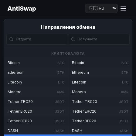
AntiSwap
Направления обмена
КРИПТОВАЛЮТА
Bitcoin
Bitcoin
BTC
BTC
Ethereum
Ethereum
ETH
ETH
Litecoin
Litecoin
LTC
LTC
Monero
Monero
XMR
XMR
Tether TRC20
Tether TRC20
USDT
USDT
Tether ERC20
Tether ERC20
USDT
USDT
Tether BEP20
Tether BEP20
USDT
USDT
DASH
DASH
DASH
DASH