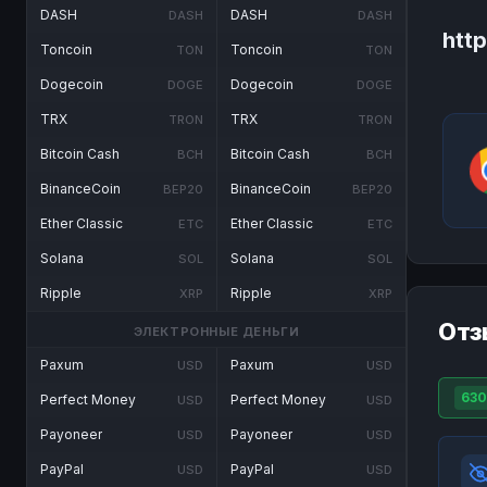
DASH
DASH
DASH
DASH
htt
Toncoin
Toncoin
TON
TON
Dogecoin
Dogecoin
DOGE
DOGE
TRX
TRX
TRON
TRON
Bitcoin Cash
Bitcoin Cash
BCH
BCH
BinanceCoin
BinanceCoin
BEP20
BEP20
Ether Classic
Ether Classic
ETC
ETC
Solana
Solana
SOL
SOL
Ripple
Ripple
XRP
XRP
Отз
ЭЛЕКТРОННЫЕ ДЕНЬГИ
Paxum
Paxum
USD
USD
63
Perfect Money
Perfect Money
USD
USD
Payoneer
Payoneer
USD
USD
PayPal
PayPal
USD
USD