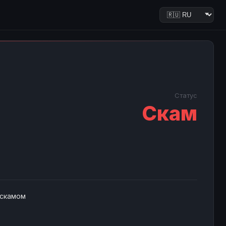
Статус
Скам
 скамом