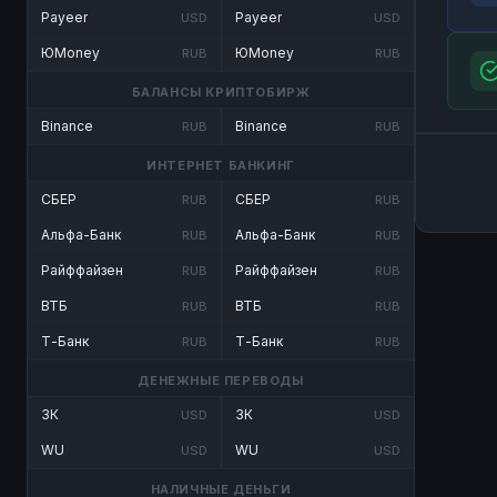
Payeer
Payeer
USD
USD
ЮMoney
ЮMoney
RUB
RUB
БАЛАНСЫ КРИПТОБИРЖ
Binance
Binance
RUB
RUB
ИНТЕРНЕТ БАНКИНГ
СБЕР
СБЕР
RUB
RUB
Альфа-Банк
Альфа-Банк
RUB
RUB
Райффайзен
Райффайзен
RUB
RUB
ВТБ
ВТБ
RUB
RUB
Т-Банк
Т-Банк
RUB
RUB
ДЕНЕЖНЫЕ ПЕРЕВОДЫ
ЗК
ЗК
USD
USD
WU
WU
USD
USD
НАЛИЧНЫЕ ДЕНЬГИ