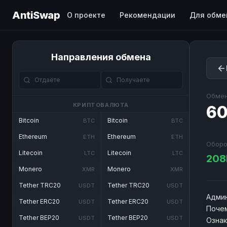
AntiSwap
О проекте
Рекомендации
Для обме
Направления обмена
Обмен
КРИПТОВАЛЮТА
60
Bitcoin
Bitcoin
BTC
BTC
Ethereum
Ethereum
ETH
ETH
Оборо
Litecoin
Litecoin
LTC
LTC
20
Monero
Monero
XMR
XMR
Tether TRC20
Tether TRC20
USDT
USDT
Админ
Tether ERC20
Tether ERC20
USDT
USDT
Почем
Tether BEP20
Tether BEP20
USDT
USDT
Озна