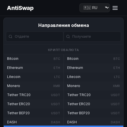
AntiSwap
Направления обмена
КРИПТОВАЛЮТА
Bitcoin
Bitcoin
BTC
BTC
Ethereum
Ethereum
ETH
ETH
Litecoin
Litecoin
LTC
LTC
Monero
Monero
XMR
XMR
Tether TRC20
Tether TRC20
USDT
USDT
Tether ERC20
Tether ERC20
USDT
USDT
Tether BEP20
Tether BEP20
USDT
USDT
DASH
DASH
DASH
DASH