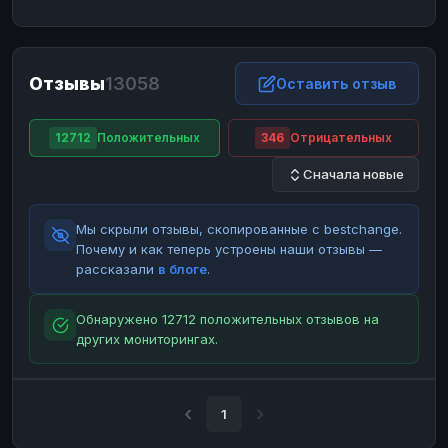
ЮMoney
ЮMoney
RUB
RUB
БАЛАНСЫ КРИПТОБИРЖ
Отзывы
13058
Binance
Binance
Оставить отзыв
RUB
RUB
ИНТЕРНЕТ БАНКИНГ
12712
Положительных
346
Отрицательных
СБЕР
СБЕР
RUB
RUB
Сначала новые
Альфа-Банк
Альфа-Банк
RUB
RUB
Райффайзен
Райффайзен
RUB
RUB
Мы скрыли отзывы, скопированные с bestchange.
ВТБ
ВТБ
RUB
RUB
Почему и как теперь устроены наши отзывы —
рассказали
в блоге
.
Т-Банк
Т-Банк
RUB
RUB
ДЕНЕЖНЫЕ ПЕРЕВОДЫ
Обнаружено 12712 положительных отзывов на
других мониторингах.
ЗК
ЗК
USD
USD
WU
WU
USD
USD
НАЛИЧНЫЕ ДЕНЬГИ
1
Наличные
Наличные
RUB
RUB