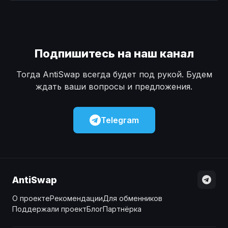
Наличные
Наличные
USD
USD
Наличные
Наличные
KZT
KZT
Подпишитесь на наш канал
Тогда AntiSwap всегда будет под рукой. Будем
ждать ваши вопросы и предложения.
Telegram
AntiSwap
О проекте
Рекомендации
Для обменников
Поддержали проект
Блог
Партнёрка