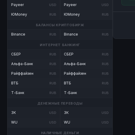
Payeer
Payeer
USD
USD
ЮMoney
ЮMoney
RUB
RUB
БАЛАНСЫ КРИПТОБИРЖ
Binance
Binance
RUB
RUB
ИНТЕРНЕТ БАНКИНГ
СБЕР
СБЕР
RUB
RUB
Альфа-Банк
Альфа-Банк
RUB
RUB
Райффайзен
Райффайзен
RUB
RUB
ВТБ
ВТБ
RUB
RUB
Т-Банк
Т-Банк
RUB
RUB
ДЕНЕЖНЫЕ ПЕРЕВОДЫ
ЗК
ЗК
USD
USD
WU
WU
USD
USD
НАЛИЧНЫЕ ДЕНЬГИ