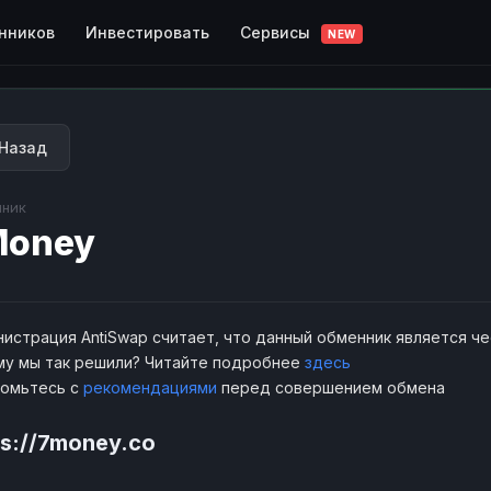
Сервисы
нников
Инвестировать
NEW
Назад
ник
Money
истрация AntiSwap считает, что данный обменник является ч
у мы так решили? Читайте подробнее
здесь
комьтесь с
рекомендациями
перед совершением обмена
ps://7money.co