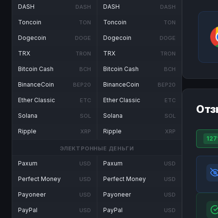
DASH
DASH
DASH
DASH
Toncoin
Toncoin
TON
TON
Dogecoin
Dogecoin
DOGE
DOGE
TRX
TRX
TRON
TRON
Bitcoin Cash
Bitcoin Cash
BCH
BCH
BinanceCoin
BinanceCoin
BEP20
BEP20
Ether Classic
Ether Classic
ETC
ETC
Отз
Solana
Solana
SOL
SOL
Ripple
Ripple
XRP
XRP
127
ЭЛЕКТРОННЫЕ ДЕНЬГИ
Paxum
Paxum
USD
USD
Perfect Money
Perfect Money
USD
USD
Payoneer
Payoneer
USD
USD
PayPal
PayPal
USD
USD