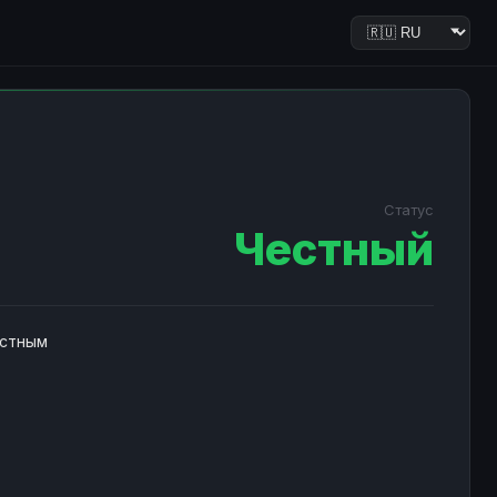
Статус
Честный
естным