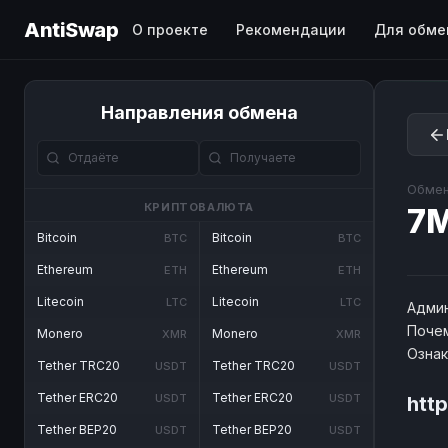
AntiSwap
О проекте
Рекомендации
Для обме
Направления обмена
Обмен
КРИПТОВАЛЮТА
7
Bitcoin
Bitcoin
BTC
BTC
Ethereum
Ethereum
ETH
ETH
Litecoin
Litecoin
LTC
LTC
Админ
Почем
Monero
Monero
XMR
XMR
Озна
Tether TRC20
Tether TRC20
USDT
USDT
Tether ERC20
Tether ERC20
USDT
USDT
htt
Tether BEP20
Tether BEP20
USDT
USDT