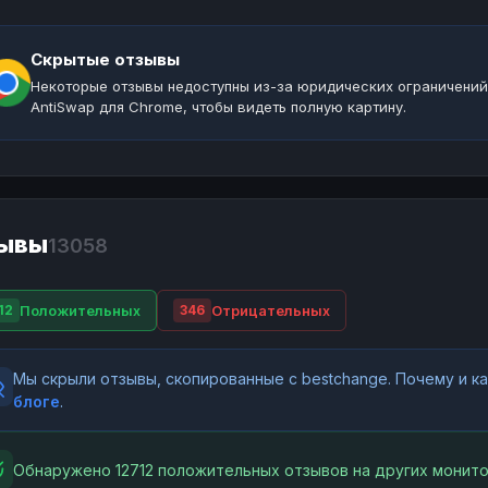
Скрытые отзывы
Некоторые отзывы недоступны из-за юридических ограничений
AntiSwap для Chrome, чтобы видеть полную картину.
ывы
13058
Положительных
Отрицательных
12
346
Мы скрыли отзывы, скопированные с bestchange. Почему и 
блоге
.
Обнаружено 12712 положительных отзывов на других монито