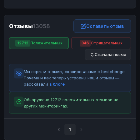
ЮMoney
ЮMoney
RUB
RUB
БАЛАНСЫ КРИПТОБИРЖ
Отзывы
13058
Binance
Binance
Оставить отзыв
RUB
RUB
ИНТЕРНЕТ БАНКИНГ
12712
Положительных
346
Отрицательных
СБЕР
СБЕР
RUB
RUB
Сначала новые
Альфа-Банк
Альфа-Банк
RUB
RUB
Райффайзен
Райффайзен
RUB
RUB
Мы скрыли отзывы, скопированные с bestchange.
ВТБ
ВТБ
RUB
RUB
Почему и как теперь устроены наши отзывы —
рассказали
в блоге
.
Т-Банк
Т-Банк
RUB
RUB
ДЕНЕЖНЫЕ ПЕРЕВОДЫ
Обнаружено 12712 положительных отзывов на
других мониторингах.
ЗК
ЗК
USD
USD
WU
WU
USD
USD
НАЛИЧНЫЕ ДЕНЬГИ
1
Наличные
Наличные
RUB
RUB