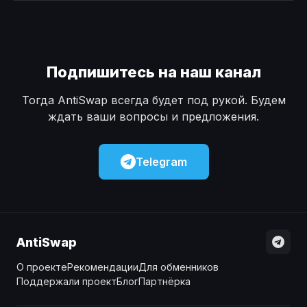
Наличные
Наличные
USD
USD
Наличные
Наличные
KZT
KZT
Подпишитесь на наш канал
Тогда AntiSwap всегда будет под рукой. Будем
ждать ваши вопросы и предложения.
Telegram
AntiSwap
О проекте
Рекомендации
Для обменников
Поддержали проект
Блог
Партнёрка