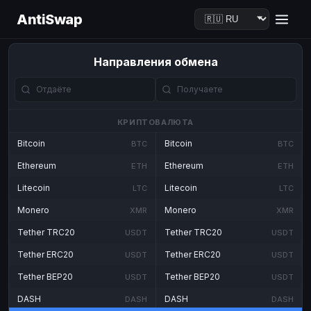
AntiSwap
Направления обмена
КРИПТОВАЛЮТА
Bitcoin
Bitcoin
BTC
BTC
Ethereum
Ethereum
ETH
ETH
Litecoin
Litecoin
LTC
LTC
Monero
Monero
XMR
XMR
Tether TRC20
Tether TRC20
USDT
USDT
Tether ERC20
Tether ERC20
USDT
USDT
Tether BEP20
Tether BEP20
USDT
USDT
DASH
DASH
DASH
DASH