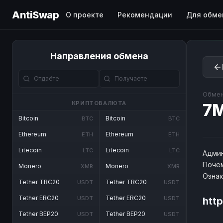
AntiSwap
О проекте
Рекомендации
Для обме
Направления обмена
Обмен
КРИПТОВАЛЮТА
7
Bitcoin
Bitcoin
BTC
BTC
Ethereum
Ethereum
ETH
ETH
Litecoin
Litecoin
LTC
LTC
Админ
Почем
Monero
Monero
XMR
XMR
Озна
Tether TRC20
Tether TRC20
USDT
USDT
Tether ERC20
Tether ERC20
USDT
USDT
htt
Tether BEP20
Tether BEP20
USDT
USDT