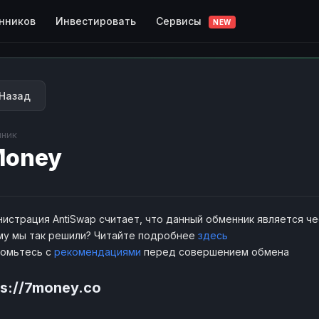
Сервисы
нников
Инвестировать
NEW
Назад
ник
Money
истрация AntiSwap считает, что данный обменник является ч
у мы так решили? Читайте подробнее
здесь
комьтесь с
рекомендациями
перед совершением обмена
ps://7money.co