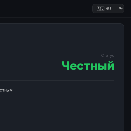
Статус
Честный
естным