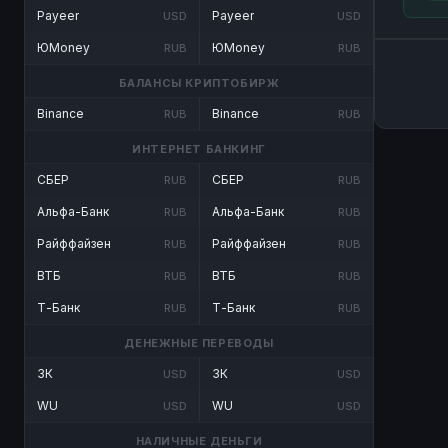
Payeer
Payeer
USD
USD
ЮMoney
ЮMoney
RUB
RUB
БАЛАНСЫ КРИПТОБИРЖ
Binance
Binance
RUB
RUB
ИНТЕРНЕТ БАНКИНГ
СБЕР
СБЕР
RUB
RUB
Альфа-Банк
Альфа-Банк
RUB
RUB
Райффайзен
Райффайзен
RUB
RUB
ВТБ
ВТБ
RUB
RUB
Т-Банк
Т-Банк
RUB
RUB
ДЕНЕЖНЫЕ ПЕРЕВОДЫ
ЗК
ЗК
USD
USD
WU
WU
USD
USD
НАЛИЧНЫЕ ДЕНЬГИ