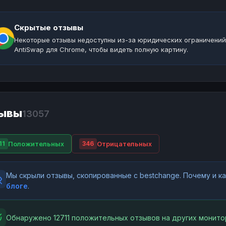
Скрытые отзывы
Некоторые отзывы недоступны из-за юридических ограничений
AntiSwap для Chrome, чтобы видеть полную картину.
ывы
13057
Положительных
Отрицательных
11
346
Мы скрыли отзывы, скопированные с bestchange. Почему и 
блоге
.
Обнаружено 12711 положительных отзывов на других монито