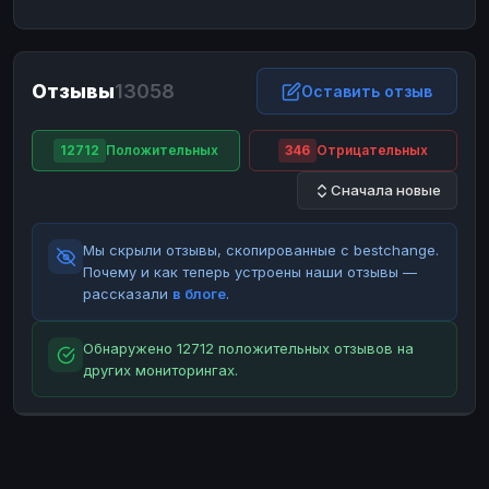
ЮMoney
ЮMoney
RUB
RUB
БАЛАНСЫ КРИПТОБИРЖ
Отзывы
13058
Binance
Binance
Оставить отзыв
RUB
RUB
ИНТЕРНЕТ БАНКИНГ
12712
Положительных
346
Отрицательных
СБЕР
СБЕР
RUB
RUB
Сначала новые
Альфа-Банк
Альфа-Банк
RUB
RUB
Райффайзен
Райффайзен
RUB
RUB
Мы скрыли отзывы, скопированные с bestchange.
ВТБ
ВТБ
RUB
RUB
Почему и как теперь устроены наши отзывы —
рассказали
в блоге
.
Т-Банк
Т-Банк
RUB
RUB
ДЕНЕЖНЫЕ ПЕРЕВОДЫ
Обнаружено 12712 положительных отзывов на
других мониторингах.
ЗК
ЗК
USD
USD
WU
WU
USD
USD
НАЛИЧНЫЕ ДЕНЬГИ
Наличные
Наличные
RUB
RUB