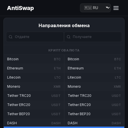
AntiSwap
Направления обмена
КРИПТОВАЛЮТА
Bitcoin
Bitcoin
BTC
BTC
Ethereum
Ethereum
ETH
ETH
Litecoin
Litecoin
LTC
LTC
Monero
Monero
XMR
XMR
Tether TRC20
Tether TRC20
USDT
USDT
Tether ERC20
Tether ERC20
USDT
USDT
Tether BEP20
Tether BEP20
USDT
USDT
DASH
DASH
DASH
DASH