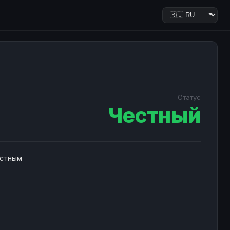
Статус
Честный
естным