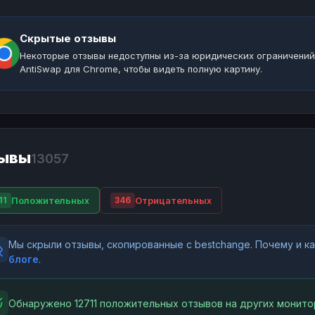
Скрытые отзывы
Некоторые отзывы недоступны из-за юридических ограничений
AntiSwap для Chrome, чтобы видеть полную картину.
ывы
13057
Положительных
Отрицательных
11
346
Мы скрыли отзывы, скопированные с bestchange. Почему и 
блоге
.
Обнаружено 12711 положительных отзывов на других монито