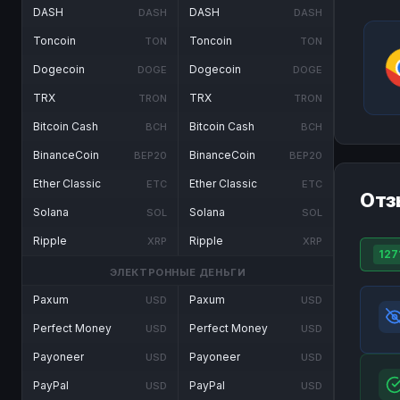
DASH
DASH
DASH
DASH
Toncoin
Toncoin
TON
TON
Dogecoin
Dogecoin
DOGE
DOGE
TRX
TRX
TRON
TRON
Bitcoin Cash
Bitcoin Cash
BCH
BCH
BinanceCoin
BinanceCoin
BEP20
BEP20
Ether Classic
Ether Classic
ETC
ETC
Отз
Solana
Solana
SOL
SOL
Ripple
Ripple
XRP
XRP
127
ЭЛЕКТРОННЫЕ ДЕНЬГИ
Paxum
Paxum
USD
USD
Perfect Money
Perfect Money
USD
USD
Payoneer
Payoneer
USD
USD
PayPal
PayPal
USD
USD