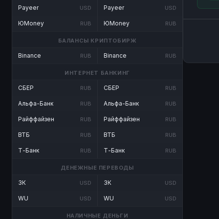
Payeer
Payeer
USD
USD
ЮMoney
ЮMoney
RUB
RUB
БАЛАНСЫ КРИПТОБИРЖ
Binance
Binance
RUB
RUB
ИНТЕРНЕТ БАНКИНГ
СБЕР
СБЕР
RUB
RUB
Альфа-Банк
Альфа-Банк
RUB
RUB
Райффайзен
Райффайзен
RUB
RUB
ВТБ
ВТБ
RUB
RUB
Т-Банк
Т-Банк
RUB
RUB
ДЕНЕЖНЫЕ ПЕРЕВОДЫ
ЗК
ЗК
USD
USD
WU
WU
USD
USD
НАЛИЧНЫЕ ДЕНЬГИ