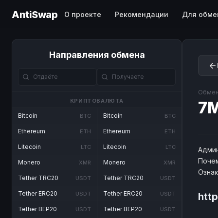
AntiSwap
О проекте
Рекомендации
Для обме
Направления обмена
Обмен
КРИПТОВАЛЮТА
7
Bitcoin
Bitcoin
BTC
BTC
Ethereum
Ethereum
ETH
ETH
Litecoin
Litecoin
LTC
LTC
Админ
Почем
Monero
Monero
XMR
XMR
Озна
Tether TRC20
Tether TRC20
USDT
USDT
Tether ERC20
Tether ERC20
USDT
USDT
htt
Tether BEP20
Tether BEP20
USDT
USDT