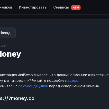
Сервисы
нников
Инвестировать
NEW
Назад
ник
Money
истрация AntiSwap считает, что данный обменник является ч
у мы так решили? Читайте подробнее
здесь
комьтесь с
рекомендациями
перед совершением обмена
ps://7money.co