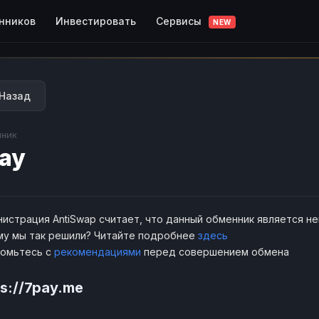
Сервисы
нников
Инвестировать
NEW
Назад
ник
ay
истрация AntiSwap считает, что данный обменник является н
у мы так решили? Читайте подробнее
здесь
комьтесь с
рекомендациями
перед совершением обмена
ps://7pay.me