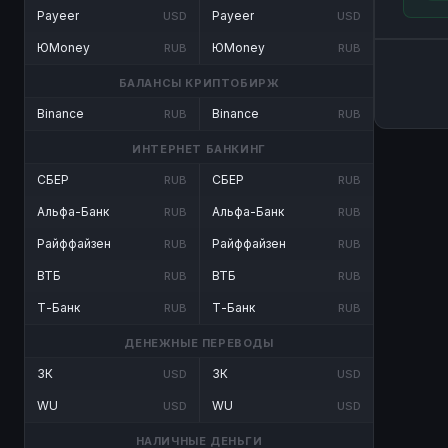
Payeer
Payeer
USD
USD
ЮMoney
ЮMoney
RUB
RUB
БАЛАНСЫ КРИПТОБИРЖ
Binance
Binance
RUB
RUB
ИНТЕРНЕТ БАНКИНГ
СБЕР
СБЕР
RUB
RUB
Альфа-Банк
Альфа-Банк
RUB
RUB
Райффайзен
Райффайзен
RUB
RUB
ВТБ
ВТБ
RUB
RUB
Т-Банк
Т-Банк
RUB
RUB
ДЕНЕЖНЫЕ ПЕРЕВОДЫ
ЗК
ЗК
USD
USD
WU
WU
USD
USD
НАЛИЧНЫЕ ДЕНЬГИ