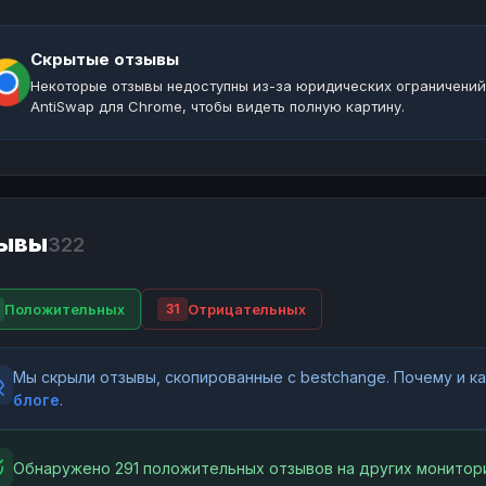
Скрытые отзывы
Некоторые отзывы недоступны из-за юридических ограничений
AntiSwap для Chrome, чтобы видеть полную картину.
ывы
322
Положительных
Отрицательных
31
Мы скрыли отзывы, скопированные с bestchange. Почему и 
блоге
.
Обнаружено 291 положительных отзывов на других монитори