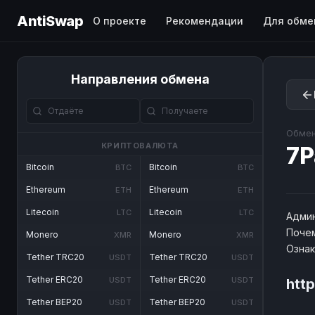
AntiSwap
О проекте
Рекомендации
Для обме
Направления обмена
Обмен
КРИПТОВАЛЮТА
7P
Bitcoin
Bitcoin
BTC
BTC
Ethereum
Ethereum
ETH
ETH
Litecoin
Litecoin
LTC
LTC
Админ
Почем
Monero
Monero
XMR
XMR
Озна
Tether TRC20
Tether TRC20
USDT
USDT
Tether ERC20
Tether ERC20
USDT
USDT
htt
Tether BEP20
Tether BEP20
USDT
USDT