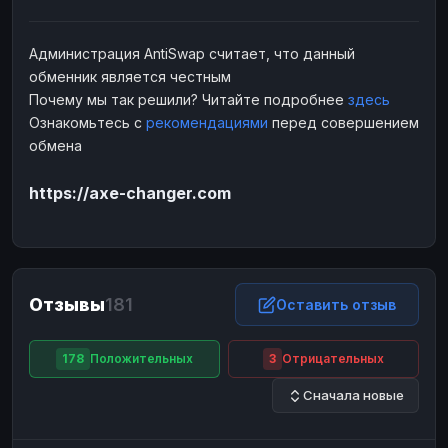
Наличные
Наличные
USD
USD
Администрация AntiSwap считает, что данный
Наличные
Наличные
KZT
KZT
обменник является честным
Почему мы так решили? Читайте подробнее
здесь
Ознакомьтесь с
рекомендациями
перед совершением
обмена
https://axe-changer.com
Отзывы
181
Оставить отзыв
178
Положительных
3
Отрицательных
Сначала новые