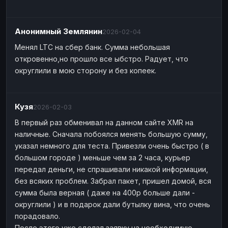
Анонимный Землянин
2026-02-04
Менял LTC на сбер банк. Сумма небольшая
откровенно,но прошло все ыбстро. Радует, что
округлили в мою сторону и без копеек.
Кузя
2026-02-03
В первый раз обменивал на данном сайте XMR на
наличные. Сначала побоялся менять большую сумму,
указал немного для теста. Привезли очень быстро ( в
большом городе ) меньше чем за 2 часа, курьер
передал деньги, не спрашивали никакой информации,
без всяких проблем. Забрал пакет, пришел домой, вся
сумма была верная ( даже на 400р больше дали -
округлили ) и в подарок дали бутылку вина, что очень
порадовало.
После этого уже сделал заявку на необходимую