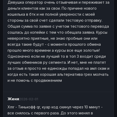
Девушка оператор очень отзывчивая и переживает за
деньги клиентов как за свои. По причине нового
кошелька в бтк и не полной уверености с моей
стороны за свой счет сделали тестовую отправку.
Общая сумма по заявке с учетом тестового перевода
сошлась до копейки с тем что обещала заявка. Курсы
невероятно приятные, не знаю пробные они или
всегда такие будут - с момента прошлого обмена
прошло много времени а курсы все еще золотые!
Однозначно если не лучший то в топ 3 входит среди
лучших обмеников ру сегмента. И нет, мне не платят
за отзыв я просто не единожды попадал на амл скам и
когда есть такая хорошая альтернатива грех молчать
и не помочь с продвижением
Женя
2026-02-01
Xmr - Тинькофф qr, куар код скинул через 10 минут -
все снялось с первого раза. До этого менял в