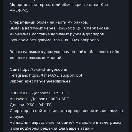
Мы предлагает приватный обмен криптовалют без
ЮMoney
ЮMoney
RUB
RUB
AML/KYC.
БАЛАНСЫ КРИПТОБИРЖ
Оперативный обмен на карты РУ банков.
Binance
Binance
RUB
RUB
Выдача наличных через Тинькофф QR, Сбербанк QR.
Анонимная доставка наличных рублей/долларов
ИНТЕРНЕТ БАНКИНГ
курьером без документов и лишних вопросов.
СБЕР
СБЕР
RUB
RUB
Все актуальные курсы указаны на сайте, без каких либо
Альфа-Банк
Альфа-Банк
RUB
RUB
дополнительных комиссий.
Райффайзен
Райффайзен
RUB
RUB
Сайт https://axe-changer.com/
ВТБ
ВТБ
RUB
RUB
Telegram: https://t.me/AXE_support_bot
Jabber: axechanger@redlibre.es
Т-Банк
Т-Банк
RUB
RUB
ДЕНЕЖНЫЕ ПЕРЕВОДЫ
DUBLIKAT - Депозит 0.029 BTC
Antiswap - Депозит 3000 USDT
ЗК
ЗК
USD
USD
Депозит XSS - 94 LTC
WU
Оператор на сайте отвечает гораздо оперативнее, чем на
WU
USD
USD
форуме.
НАЛИЧНЫЕ ДЕНЬГИ
Не нашли направление на сайте? Напишите в телеграмм
и мы подберем решения для Вашей задачи!
Наличные
Наличные
RUB
RUB