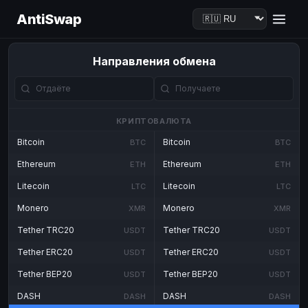
AntiSwap
Направления обмена
КРИПТОВАЛЮТА
Bitcoin
Bitcoin
BTC
BTC
Ethereum
Ethereum
ETH
ETH
Litecoin
Litecoin
LTC
LTC
Monero
Monero
XMR
XMR
Tether TRC20
Tether TRC20
USDT
USDT
Tether ERC20
Tether ERC20
USDT
USDT
Tether BEP20
Tether BEP20
USDT
USDT
DASH
DASH
DASH
DASH