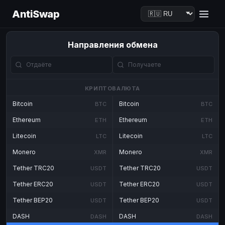
AntiSwap
Направления обмена
КРИПТОВАЛЮТА
Bitcoin
Bitcoin
BTC
BTC
Ethereum
Ethereum
ETH
ETH
Litecoin
Litecoin
LTC
LTC
Monero
Monero
XMR
XMR
Tether TRC20
Tether TRC20
USDT
USDT
Tether ERC20
Tether ERC20
USDT
USDT
Tether BEP20
Tether BEP20
USDT
USDT
DASH
DASH
DASH
DASH