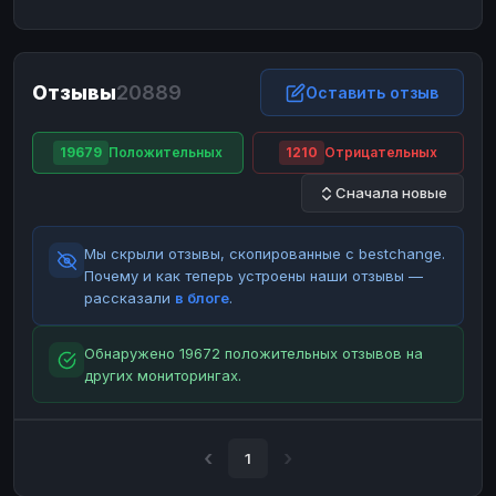
ЮMoney
ЮMoney
RUB
RUB
БАЛАНСЫ КРИПТОБИРЖ
Отзывы
20889
Binance
Binance
Оставить отзыв
RUB
RUB
ИНТЕРНЕТ БАНКИНГ
19679
Положительных
1210
Отрицательных
СБЕР
СБЕР
RUB
RUB
Сначала новые
Альфа-Банк
Альфа-Банк
RUB
RUB
Райффайзен
Райффайзен
RUB
RUB
Мы скрыли отзывы, скопированные с bestchange.
ВТБ
ВТБ
RUB
RUB
Почему и как теперь устроены наши отзывы —
рассказали
в блоге
.
Т-Банк
Т-Банк
RUB
RUB
ДЕНЕЖНЫЕ ПЕРЕВОДЫ
Обнаружено 19672 положительных отзывов на
других мониторингах.
ЗК
ЗК
USD
USD
WU
WU
USD
USD
НАЛИЧНЫЕ ДЕНЬГИ
1
Наличные
Наличные
RUB
RUB