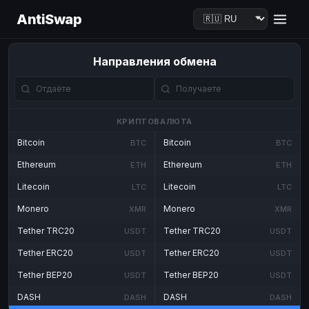
AntiSwap
Направления обмена
КРИПТОВАЛЮТА
Bitcoin
Bitcoin
BTC
BTC
Ethereum
Ethereum
ETH
ETH
Litecoin
Litecoin
LTC
LTC
Monero
Monero
XMR
XMR
Tether TRC20
Tether TRC20
USDT
USDT
Tether ERC20
Tether ERC20
USDT
USDT
Tether BEP20
Tether BEP20
USDT
USDT
DASH
DASH
DASH
DASH