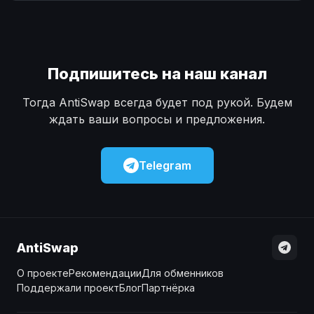
Наличные
Наличные
USD
USD
Наличные
Наличные
KZT
KZT
Подпишитесь на наш канал
Тогда AntiSwap всегда будет под рукой. Будем
ждать ваши вопросы и предложения.
Telegram
AntiSwap
О проекте
Рекомендации
Для обменников
Поддержали проект
Блог
Партнёрка