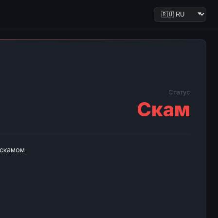
Статус
Скам
 скамом