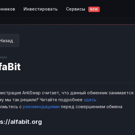
Сервисы
нников
Инвестировать
NEW
Назад
ник
faBit
истрация AntiSwap считает, что данный обменник занимается
у мы так решили? Читайте подробнее
здесь
комьтесь с
рекомендациями
перед совершением обмена
s://alfabit.org