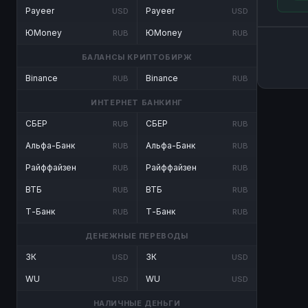
Payeer
Payeer
USD
USD
ЮMoney
ЮMoney
RUB
RUB
БАЛАНСЫ КРИПТОБИРЖ
Binance
Binance
RUB
RUB
ИНТЕРНЕТ БАНКИНГ
СБЕР
СБЕР
RUB
RUB
Альфа-Банк
Альфа-Банк
RUB
RUB
Райффайзен
Райффайзен
RUB
RUB
ВТБ
ВТБ
RUB
RUB
Т-Банк
Т-Банк
RUB
RUB
ДЕНЕЖНЫЕ ПЕРЕВОДЫ
ЗК
ЗК
USD
USD
WU
WU
USD
USD
НАЛИЧНЫЕ ДЕНЬГИ