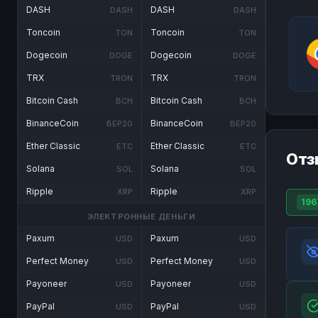
DASH
DASH
DASH
DASH
Toncoin
Toncoin
TON
TON
Dogecoin
Dogecoin
DOGE
DOGE
TRX
TRX
TRON
TRON
Bitcoin Cash
Bitcoin Cash
BCH
BCH
BinanceCoin
BinanceCoin
BEP20
BEP20
Ether Classic
Ether Classic
ETC
ETC
Отз
Solana
Solana
SOL
SOL
Ripple
Ripple
XRP
XRP
196
ЭЛЕКТРОННЫЕ ДЕНЬГИ
Paxum
Paxum
USD
USD
Perfect Money
Perfect Money
USD
USD
Payoneer
Payoneer
USD
USD
PayPal
PayPal
USD
USD