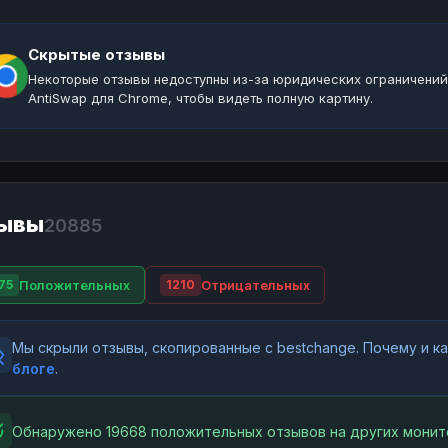
Скрытые отзывы
Некоторые отзывы недоступны из-за юридических ограничений
AntiSwap для Chrome, чтобы видеть полную картину.
ывы
20885
Положительных
Отрицательных
75
1210
Мы скрыли отзывы, скопированные с bestchange. Почему и 
блоге
.
Обнаружено 19668 положительных отзывов на других монит