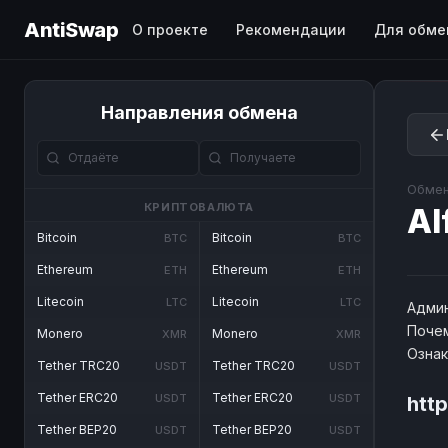
AntiSwap
О проекте
Рекомендации
Для обме
Направления обмена
Обмен
КРИПТОВАЛЮТА
Al
Bitcoin
Bitcoin
BTC
BTC
Ethereum
Ethereum
ETH
ETH
Litecoin
Litecoin
LTC
LTC
Админ
Почем
Monero
Monero
XMR
XMR
Озна
Tether TRC20
Tether TRC20
USDT
USDT
Tether ERC20
Tether ERC20
USDT
USDT
http
Tether BEP20
Tether BEP20
USDT
USDT