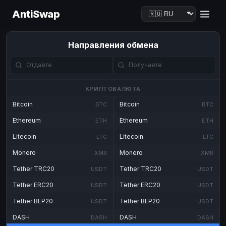
AntiSwap
Направления обмена
КРИПТОВАЛЮТА
Bitcoin
Bitcoin
BTC
BTC
Ethereum
Ethereum
ETH
ETH
Litecoin
Litecoin
LTC
LTC
Monero
Monero
XMR
XMR
Tether TRC20
Tether TRC20
USDT
USDT
Tether ERC20
Tether ERC20
USDT
USDT
Tether BEP20
Tether BEP20
USDT
USDT
DASH
DASH
DASH
DASH