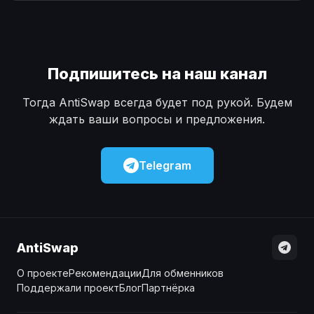
Наличные
Наличные
USD
USD
Наличные
Наличные
KZT
KZT
Подпишитесь на наш канал
Тогда AntiSwap всегда будет под рукой. Будем
ждать ваши вопросы и предложения.
Telegram
AntiSwap
О проекте
Рекомендации
Для обменников
Поддержали проект
Блог
Партнёрка