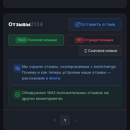
ЮMoney
ЮMoney
RUB
RUB
БАЛАНСЫ КРИПТОБИРЖ
Отзывы
2134
Binance
Binance
Оставить отзыв
RUB
RUB
ИНТЕРНЕТ БАНКИНГ
1943
Положительных
191
Отрицательных
СБЕР
СБЕР
RUB
RUB
Сначала новые
Альфа-Банк
Альфа-Банк
RUB
RUB
Райффайзен
Райффайзен
RUB
RUB
Мы скрыли отзывы, скопированные с bestchange.
ВТБ
ВТБ
RUB
RUB
Почему и как теперь устроены наши отзывы —
рассказали
в блоге
.
Т-Банк
Т-Банк
RUB
RUB
ДЕНЕЖНЫЕ ПЕРЕВОДЫ
Обнаружено 1943 положительных отзывов на
других мониторингах.
ЗК
ЗК
USD
USD
WU
WU
USD
USD
НАЛИЧНЫЕ ДЕНЬГИ
1
Наличные
Наличные
RUB
RUB