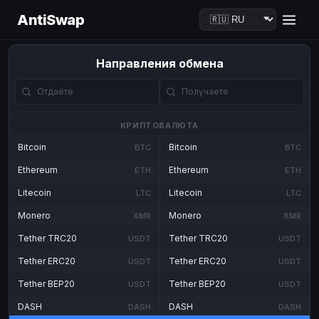
AntiSwap
Направления обмена
КРИПТОВАЛЮТА
Bitcoin
Bitcoin
BTC
BTC
Ethereum
Ethereum
ETH
ETH
Litecoin
Litecoin
LTC
LTC
Monero
Monero
XMR
XMR
Tether TRC20
Tether TRC20
USDT
USDT
Tether ERC20
Tether ERC20
USDT
USDT
Tether BEP20
Tether BEP20
USDT
USDT
DASH
DASH
DASH
DASH