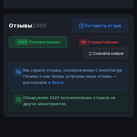
ЮMoney
ЮMoney
RUB
RUB
БАЛАНСЫ КРИПТОБИРЖ
Отзывы
2460
Binance
Binance
Оставить отзыв
RUB
RUB
ИНТЕРНЕТ БАНКИНГ
2422
Положительных
38
Отрицательных
СБЕР
СБЕР
RUB
RUB
Сначала новые
Альфа-Банк
Альфа-Банк
RUB
RUB
Райффайзен
Райффайзен
RUB
RUB
Мы скрыли отзывы, скопированные с bestchange.
ВТБ
ВТБ
RUB
RUB
Почему и как теперь устроены наши отзывы —
рассказали
в блоге
.
Т-Банк
Т-Банк
RUB
RUB
ДЕНЕЖНЫЕ ПЕРЕВОДЫ
Обнаружено 2422 положительных отзывов на
других мониторингах.
ЗК
ЗК
USD
USD
WU
WU
USD
USD
НАЛИЧНЫЕ ДЕНЬГИ
Наличные
Наличные
RUB
RUB