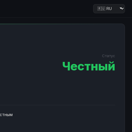
Статус
Честный
естным