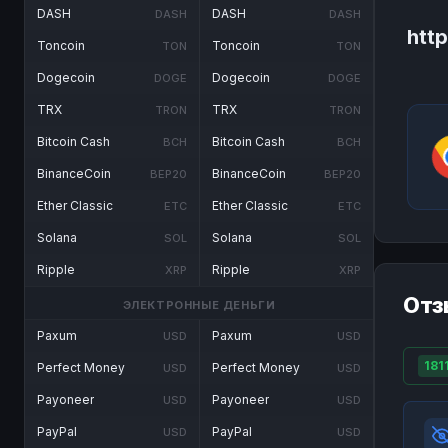
DASH
DASH
DASH
DASH
htt
Toncoin
Toncoin
TON
TON
Dogecoin
Dogecoin
DOGE
DOGE
TRX
TRX
TRON
TRON
Bitcoin Cash
Bitcoin Cash
BCH
BCH
BinanceCoin
BinanceCoin
BEP20
BEP20
Ether Classic
Ether Classic
ETC
ETC
Solana
Solana
SOL
SOL
Ripple
Ripple
XRP
XRP
Отз
ЭЛЕКТРОННЫЕ ДЕНЬГИ
Paxum
Paxum
USD
USD
181
Perfect Money
Perfect Money
USD
USD
Payoneer
Payoneer
USD
USD
PayPal
PayPal
USD
USD