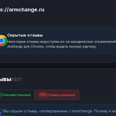
ps://armchange.ru
Скрытые отзывы
Некоторые отзывы недоступны из-за юридических ограничений
AntiSwap для Chrome, чтобы видеть полную картину.
ывы
1921
Положительных
Отрицательных
1
110
Мы скрыли отзывы, скопированные с bestchange. Почему и 