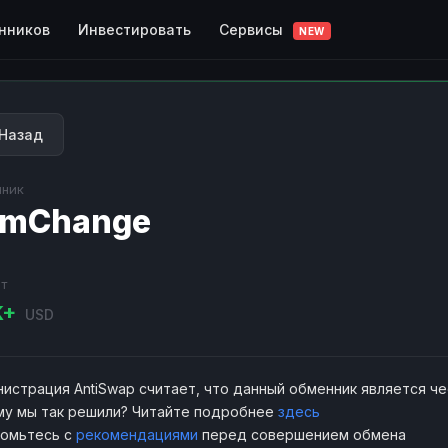
Сервисы
нников
Инвестировать
NEW
Назад
ник
rmChange
т
K+
USD
истрация AntiSwap считает, что данный обменник является ч
у мы так решили? Читайте подробнее
здесь
комьтесь с
рекомендациями
перед совершением обмена