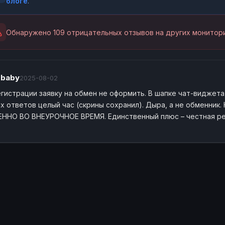
блоге
.
Обнаружено 109 отрицательных отзывов на других монитори
obaby
2025-08-02
егистрации заявку на обмен не оформить. В шапке чат-виджет
их ответов целый час (скрины сохранил). Дыра, а не обменни
ННО ВО ВНЕУРОЧНОЕ ВРЕМЯ. Единственный плюс – честная реп