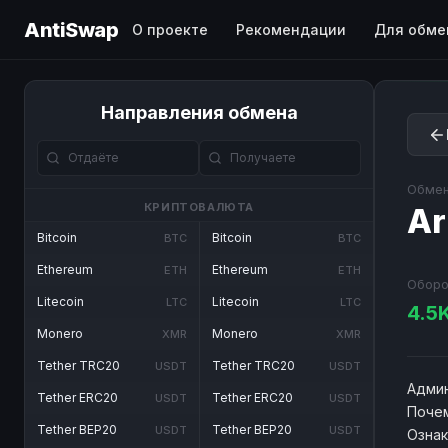
AntiSwap
О проекте
Рекомендации
Для обме
Направления обмена
Обмен
КРИПТОВАЛЮТА
A
Bitcoin
Bitcoin
BTC
BTC
Ethereum
Ethereum
ETH
ETH
Оборо
Litecoin
Litecoin
LTC
LTC
4.5
Monero
Monero
XMR
XMR
Tether TRC20
Tether TRC20
USDT
USDT
Админ
Tether ERC20
Tether ERC20
USDT
USDT
Почем
Tether BEP20
Tether BEP20
USDT
USDT
Озна