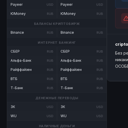
Payeer
Payeer
USD
USD
ЮMoney
ЮMoney
RUB
RUB
БАЛАНСЫ КРИПТОБИРЖ
Binance
Binance
RUB
RUB
ИНТЕРНЕТ БАНКИНГ
cript
СБЕР
СБЕР
RUB
RUB
Без р
никак
Альфа-Банк
Альфа-Банк
RUB
RUB
ОСОБЕ
Райффайзен
Райффайзен
RUB
RUB
ВТБ
ВТБ
RUB
RUB
Т-Банк
Т-Банк
RUB
RUB
ДЕНЕЖНЫЕ ПЕРЕВОДЫ
ЗК
ЗК
USD
USD
WU
WU
USD
USD
НАЛИЧНЫЕ ДЕНЬГИ