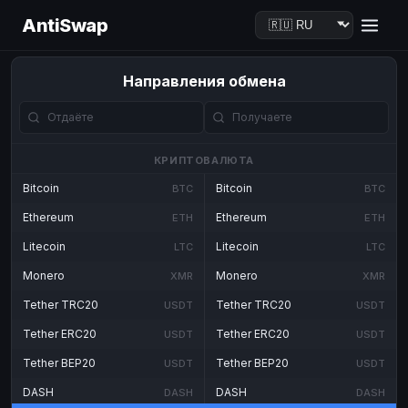
AntiSwap
Направления обмена
КРИПТОВАЛЮТА
Bitcoin
Bitcoin
BTC
BTC
Ethereum
Ethereum
ETH
ETH
Litecoin
Litecoin
LTC
LTC
Monero
Monero
XMR
XMR
Tether TRC20
Tether TRC20
USDT
USDT
Tether ERC20
Tether ERC20
USDT
USDT
Tether BEP20
Tether BEP20
USDT
USDT
DASH
DASH
DASH
DASH