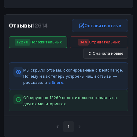
ЮMoney
ЮMoney
RUB
RUB
БАЛАНСЫ КРИПТОБИРЖ
Отзывы
12614
Binance
Binance
Оставить отзыв
RUB
RUB
ИНТЕРНЕТ БАНКИНГ
12270
Положительных
344
Отрицательных
СБЕР
СБЕР
RUB
RUB
Сначала новые
Альфа-Банк
Альфа-Банк
RUB
RUB
Райффайзен
Райффайзен
RUB
RUB
Мы скрыли отзывы, скопированные с bestchange.
ВТБ
ВТБ
RUB
RUB
Почему и как теперь устроены наши отзывы —
рассказали
в блоге
.
Т-Банк
Т-Банк
RUB
RUB
ДЕНЕЖНЫЕ ПЕРЕВОДЫ
Обнаружено 12269 положительных отзывов на
других мониторингах.
ЗК
ЗК
USD
USD
WU
WU
USD
USD
НАЛИЧНЫЕ ДЕНЬГИ
1
Наличные
Наличные
RUB
RUB