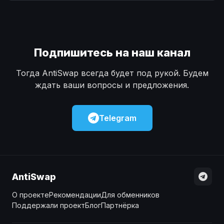
Наличные
Наличные
USD
USD
Наличные
Наличные
KZT
KZT
Подпишитесь на наш канал
Тогда AntiSwap всегда будет под рукой. Будем
ждать ваши вопросы и предложения.
Telegram
AntiSwap
О проекте
Рекомендации
Для обменников
Поддержали проект
Блог
Партнёрка