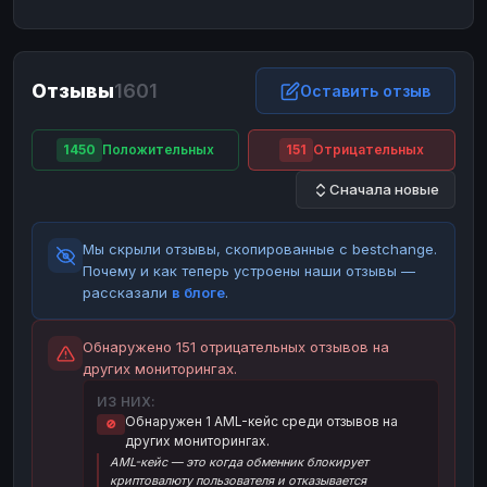
ЮMoney
ЮMoney
RUB
RUB
БАЛАНСЫ КРИПТОБИРЖ
Отзывы
1601
Binance
Binance
Оставить отзыв
RUB
RUB
ИНТЕРНЕТ БАНКИНГ
1450
Положительных
151
Отрицательных
СБЕР
СБЕР
RUB
RUB
Сначала новые
Альфа-Банк
Альфа-Банк
RUB
RUB
Райффайзен
Райффайзен
RUB
RUB
Мы скрыли отзывы, скопированные с bestchange.
ВТБ
ВТБ
RUB
RUB
Почему и как теперь устроены наши отзывы —
рассказали
в блоге
.
Т-Банк
Т-Банк
RUB
RUB
ДЕНЕЖНЫЕ ПЕРЕВОДЫ
Обнаружено 151 отрицательных отзывов на
других мониторингах.
ЗК
ЗК
USD
USD
ИЗ НИХ:
WU
WU
USD
USD
Обнаружен 1 AML-кейс среди отзывов на
🚫
других мониторингах.
НАЛИЧНЫЕ ДЕНЬГИ
AML-кейс — это когда обменник блокирует
Наличные
Наличные
RUB
RUB
криптовалюту пользователя и отказывается