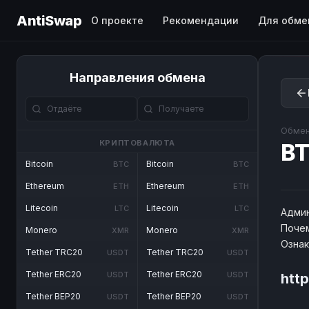
AntiSwap
О проекте
Рекомендации
Для обме
Направления обмена
Обмен
КРИПТОВАЛЮТА
B
Bitcoin
Bitcoin
BTC
BTC
Ethereum
Ethereum
ETH
ETH
Litecoin
Litecoin
LTC
LTC
Админ
Почем
Monero
Monero
XMR
XMR
Озна
Tether TRC20
Tether TRC20
USDT
USDT
Tether ERC20
Tether ERC20
USDT
USDT
htt
Tether BEP20
Tether BEP20
USDT
USDT