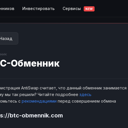
Сервисы
нников
Инвестировать
NEW
Назад
ник
TC-Обменник
истрация AntiSwap считает, что данный обменник занимается
у мы так решили? Читайте подробнее
здесь
комьтесь с
рекомендациями
перед совершением обмена
ps://btc-obmennik.com