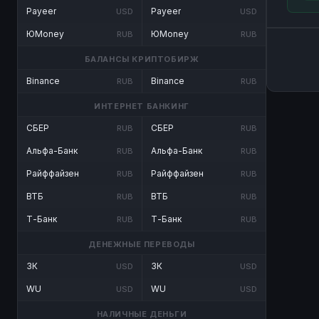
Payeer
Payeer
USD
USD
ЮMoney
ЮMoney
RUB
RUB
БАЛАНСЫ КРИПТОБИРЖ
Binance
Binance
RUB
RUB
ИНТЕРНЕТ БАНКИНГ
СБЕР
СБЕР
RUB
RUB
Альфа-Банк
Альфа-Банк
RUB
RUB
Райффайзен
Райффайзен
RUB
RUB
ВТБ
ВТБ
RUB
RUB
Т-Банк
Т-Банк
RUB
RUB
ДЕНЕЖНЫЕ ПЕРЕВОДЫ
ЗК
ЗК
USD
USD
WU
WU
USD
USD
НАЛИЧНЫЕ ДЕНЬГИ