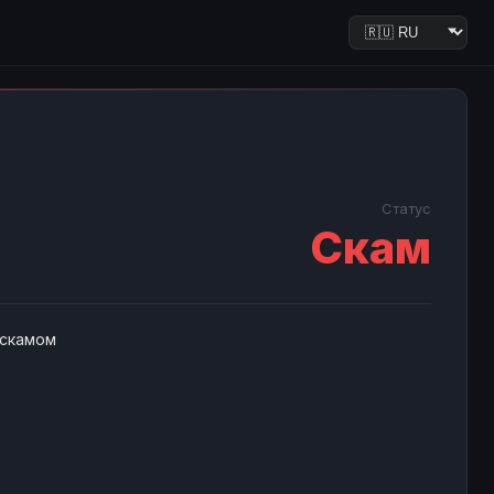
Статус
Скам
 скамом