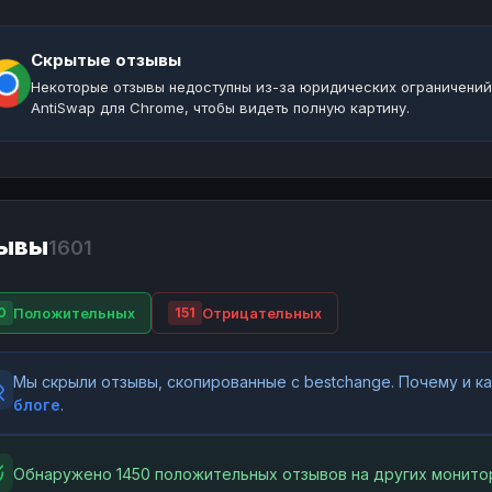
Скрытые отзывы
Некоторые отзывы недоступны из-за юридических ограничений
AntiSwap для Chrome, чтобы видеть полную картину.
ывы
1601
Положительных
Отрицательных
0
151
Мы скрыли отзывы, скопированные с bestchange. Почему и 
блоге
.
Обнаружено 1450 положительных отзывов на других монитор