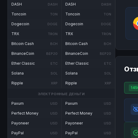
DASH
DASH
DASH
DASH
Toncoin
Toncoin
TON
TON
Dogecoin
Dogecoin
DOGE
DOGE
TRX
TRX
TRON
TRON
Bitcoin Cash
Bitcoin Cash
BCH
BCH
BinanceCoin
BinanceCoin
BEP20
BEP20
Ether Classic
Ether Classic
ETC
ETC
Отз
Solana
Solana
SOL
SOL
Ripple
Ripple
XRP
XRP
145
ЭЛЕКТРОННЫЕ ДЕНЬГИ
Paxum
Paxum
USD
USD
Perfect Money
Perfect Money
USD
USD
Payoneer
Payoneer
USD
USD
PayPal
PayPal
USD
USD