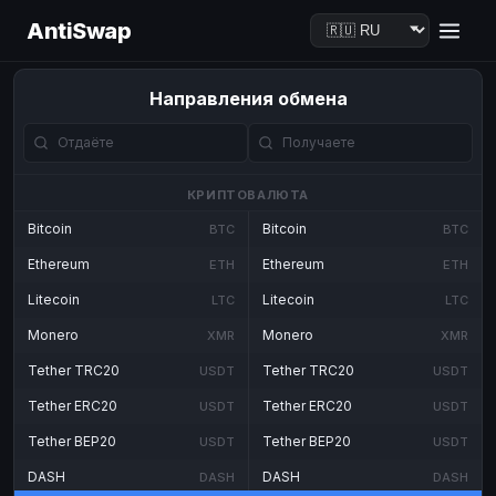
AntiSwap
Направления обмена
КРИПТОВАЛЮТА
Bitcoin
Bitcoin
BTC
BTC
Ethereum
Ethereum
ETH
ETH
Litecoin
Litecoin
LTC
LTC
Monero
Monero
XMR
XMR
Tether TRC20
Tether TRC20
USDT
USDT
Tether ERC20
Tether ERC20
USDT
USDT
Tether BEP20
Tether BEP20
USDT
USDT
DASH
DASH
DASH
DASH