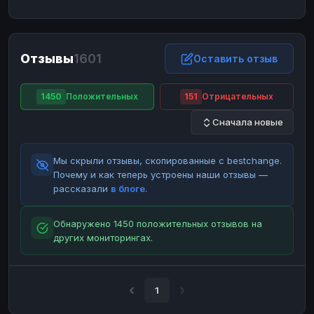
ЮMoney
ЮMoney
RUB
RUB
БАЛАНСЫ КРИПТОБИРЖ
Отзывы
1601
Binance
Binance
Оставить отзыв
RUB
RUB
ИНТЕРНЕТ БАНКИНГ
1450
Положительных
151
Отрицательных
СБЕР
СБЕР
RUB
RUB
Сначала новые
Альфа-Банк
Альфа-Банк
RUB
RUB
Райффайзен
Райффайзен
RUB
RUB
Мы скрыли отзывы, скопированные с bestchange.
ВТБ
ВТБ
RUB
RUB
Почему и как теперь устроены наши отзывы —
рассказали
в блоге
.
Т-Банк
Т-Банк
RUB
RUB
ДЕНЕЖНЫЕ ПЕРЕВОДЫ
Обнаружено 1450 положительных отзывов на
других мониторингах.
ЗК
ЗК
USD
USD
WU
WU
USD
USD
НАЛИЧНЫЕ ДЕНЬГИ
1
Наличные
Наличные
RUB
RUB