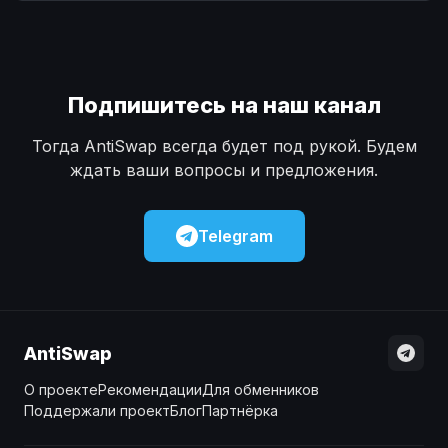
Наличные
Наличные
USD
USD
Наличные
Наличные
KZT
KZT
Подпишитесь на наш канал
Тогда AntiSwap всегда будет под рукой. Будем
ждать ваши вопросы и предложения.
Telegram
AntiSwap
О проекте
Рекомендации
Для обменников
Поддержали проект
Блог
Партнёрка