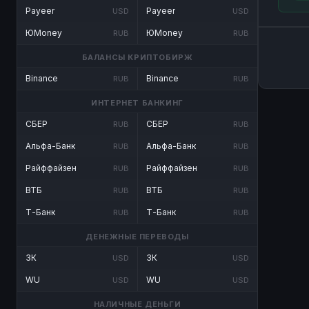
Payeer
Payeer
USD
USD
ЮMoney
ЮMoney
RUB
RUB
БАЛАНСЫ КРИПТОБИРЖ
Binance
Binance
RUB
RUB
ИНТЕРНЕТ БАНКИНГ
СБЕР
СБЕР
RUB
RUB
Альфа-Банк
Альфа-Банк
RUB
RUB
Райффайзен
Райффайзен
RUB
RUB
ВТБ
ВТБ
RUB
RUB
Т-Банк
Т-Банк
RUB
RUB
ДЕНЕЖНЫЕ ПЕРЕВОДЫ
ЗК
ЗК
USD
USD
WU
WU
USD
USD
НАЛИЧНЫЕ ДЕНЬГИ