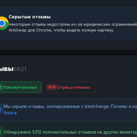
Скрытые отзывы
Некоторые отзывы недоступны из-за юридических ограничений
AntiSwap для Chrome, чтобы видеть полную картину.
ывы
5621
Положительных
Отрицательных
2
309
Мы скрыли отзывы, скопированные с bestchange. Почему и 
блоге
.
Обнаружено 5312 положительных отзывов на других монитор