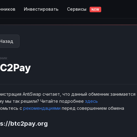
Сервисы
нников
Инвестировать
NEW
Назад
ник
C2Pay
истрация AntiSwap считает, что данный обменник занимается
у мы так решили? Читайте подробнее
здесь
комьтесь с
рекомендациями
перед совершением обмена
ps://btc2pay.org