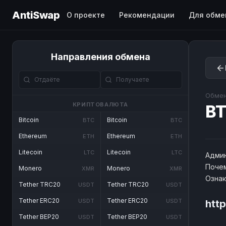
AntiSwap
О проекте
Рекомендации
Для обме
Направления обмена
Обмен
КРИПТОВАЛЮТА
BT
Bitcoin
Bitcoin
BTC
BTC
Ethereum
Ethereum
ETH
ETH
Litecoin
Litecoin
LTC
LTC
Админ
Почем
Monero
Monero
XMR
XMR
Озна
Tether TRC20
Tether TRC20
USDT
USDT
Tether ERC20
Tether ERC20
USDT
USDT
htt
Tether BEP20
Tether BEP20
USDT
USDT