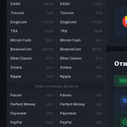
DASH
DASH
DASH
DASH
Toncoin
Toncoin
TON
TON
Dogecoin
Dogecoin
DOGE
DOGE
TRX
TRX
TRON
TRON
Bitcoin Cash
Bitcoin Cash
BCH
BCH
BinanceCoin
BinanceCoin
BEP20
BEP20
Ether Classic
Ether Classic
ETC
ETC
Отз
Solana
Solana
SOL
SOL
Ripple
Ripple
XRP
XRP
531
ЭЛЕКТРОННЫЕ ДЕНЬГИ
Paxum
Paxum
USD
USD
Perfect Money
Perfect Money
USD
USD
Payoneer
Payoneer
USD
USD
PayPal
PayPal
USD
USD