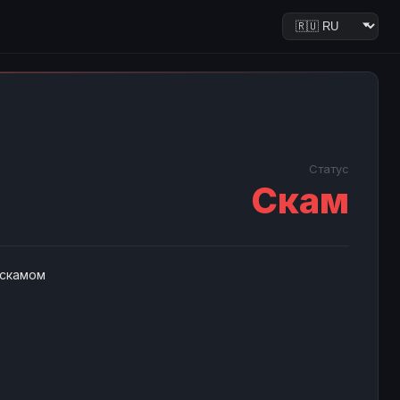
Статус
Скам
 скамом