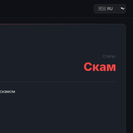
Статус
Скам
 скамом