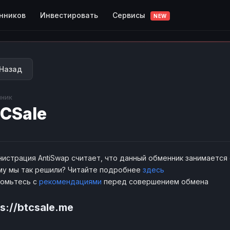
Сервисы
нников
Инвестировать
NEW
Назад
ник
CSale
истрация AntiSwap считает, что данный обменник занимается
у мы так решили? Читайте подробнее
здесь
комьтесь с
рекомендациями
перед совершением обмена
s://btcsale.me