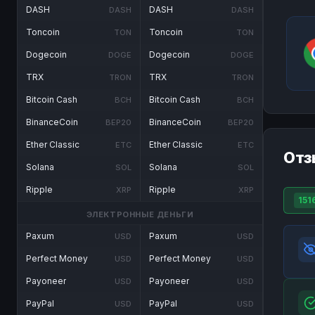
DASH
DASH
DASH
DASH
Toncoin
Toncoin
TON
TON
Dogecoin
Dogecoin
DOGE
DOGE
TRX
TRX
TRON
TRON
Bitcoin Cash
Bitcoin Cash
BCH
BCH
BinanceCoin
BinanceCoin
BEP20
BEP20
Ether Classic
Ether Classic
ETC
ETC
Отз
Solana
Solana
SOL
SOL
Ripple
Ripple
XRP
XRP
151
ЭЛЕКТРОННЫЕ ДЕНЬГИ
Paxum
Paxum
USD
USD
Perfect Money
Perfect Money
USD
USD
Payoneer
Payoneer
USD
USD
PayPal
PayPal
USD
USD