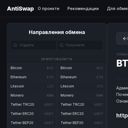
AntiSwap
О проекте
Рекомендации
Для обме
Направления обмена
Обмен
КРИПТОВАЛЮТА
BT
Bitcoin
Bitcoin
BTC
BTC
Ethereum
Ethereum
ETH
ETH
Litecoin
Litecoin
LTC
LTC
Админ
Почем
Monero
Monero
XMR
XMR
Озна
Tether TRC20
Tether TRC20
USDT
USDT
Tether ERC20
Tether ERC20
USDT
USDT
http
Tether BEP20
Tether BEP20
USDT
USDT