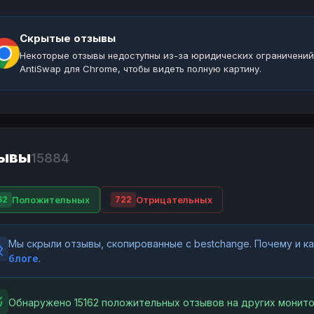
Скрытые отзывы
Некоторые отзывы недоступны из-за юридических ограничений
AntiSwap для Chrome, чтобы видеть полную картину.
ывы
15884
Положительных
Отрицательных
62
722
Мы скрыли отзывы, скопированные с bestchange. Почему и 
блоге
.
Обнаружено 15162 положительных отзывов на других монито