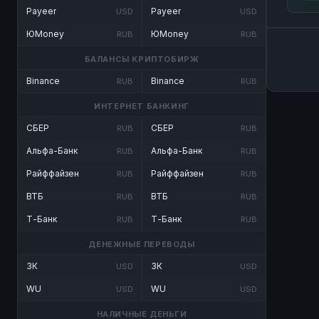
Payeer
Payeer
USD
USD
ЮMoney
ЮMoney
RUB
RUB
БАЛАНСЫ КРИПТОБИРЖ
Binance
Binance
RUB
RUB
ИНТЕРНЕТ БАНКИНГ
СБЕР
СБЕР
RUB
RUB
Альфа-Банк
Альфа-Банк
RUB
RUB
Райффайзен
Райффайзен
RUB
RUB
ВТБ
ВТБ
RUB
RUB
Т-Банк
Т-Банк
RUB
RUB
ДЕНЕЖНЫЕ ПЕРЕВОДЫ
ЗК
ЗК
USD
USD
WU
WU
USD
USD
НАЛИЧНЫЕ ДЕНЬГИ