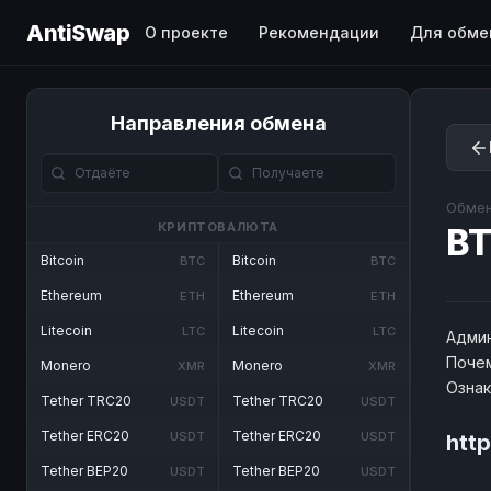
AntiSwap
О проекте
Рекомендации
Для обме
Направления обмена
Обмен
КРИПТОВАЛЮТА
BT
Bitcoin
Bitcoin
BTC
BTC
Ethereum
Ethereum
ETH
ETH
Litecoin
Litecoin
LTC
LTC
Админ
Почем
Monero
Monero
XMR
XMR
Озна
Tether TRC20
Tether TRC20
USDT
USDT
Tether ERC20
Tether ERC20
USDT
USDT
http
Tether BEP20
Tether BEP20
USDT
USDT