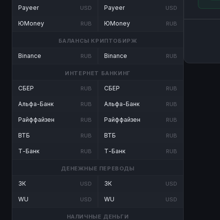
Payeer
Payeer
USD
USD
ЮMoney
ЮMoney
RUB
RUB
БАЛАНСЫ КРИПТОБИРЖ
Binance
Binance
RUB
RUB
ИНТЕРНЕТ БАНКИНГ
СБЕР
СБЕР
RUB
RUB
Альфа-Банк
Альфа-Банк
RUB
RUB
Райффайзен
Райффайзен
RUB
RUB
ВТБ
ВТБ
RUB
RUB
Т-Банк
Т-Банк
RUB
RUB
ДЕНЕЖНЫЕ ПЕРЕВОДЫ
ЗК
ЗК
USD
USD
WU
WU
USD
USD
НАЛИЧНЫЕ ДЕНЬГИ