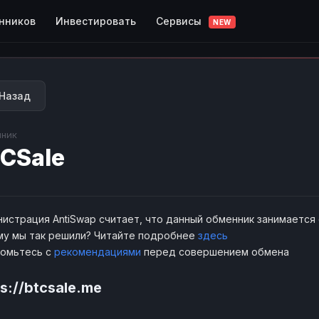
Сервисы
нников
Инвестировать
NEW
Назад
ник
CSale
истрация AntiSwap считает, что данный обменник занимается
у мы так решили? Читайте подробнее
здесь
комьтесь с
рекомендациями
перед совершением обмена
s://btcsale.me