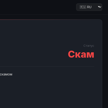
Статус
Скам
 скамом