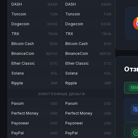
DASH
DASH
DASH
DASH
Toncoin
Toncoin
TON
TON
Dogecoin
Dogecoin
DOGE
DOGE
TRX
TRX
TRON
TRON
Bitcoin Cash
Bitcoin Cash
BCH
BCH
BinanceCoin
BinanceCoin
BEP20
BEP20
Ether Classic
Ether Classic
ETC
ETC
Отз
Solana
Solana
SOL
SOL
Ripple
Ripple
XRP
XRP
151
ЭЛЕКТРОННЫЕ ДЕНЬГИ
Paxum
Paxum
USD
USD
Perfect Money
Perfect Money
USD
USD
Payoneer
Payoneer
USD
USD
PayPal
PayPal
USD
USD