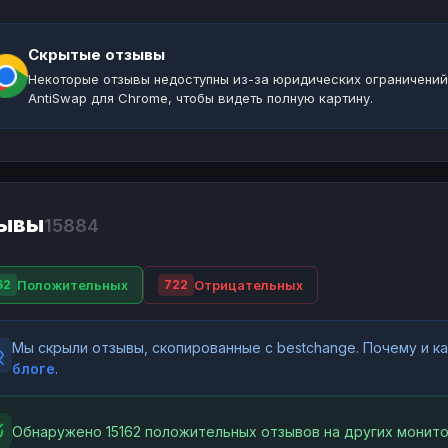
Скрытые отзывы
Некоторые отзывы недоступны из-за юридических ограничений
AntiSwap для Chrome, чтобы видеть полную картину.
ывы
15884
Положительных
Отрицательных
62
722
Мы скрыли отзывы, скопированные с bestchange. Почему и 
блоге
.
Обнаружено 15162 положительных отзывов на других монито