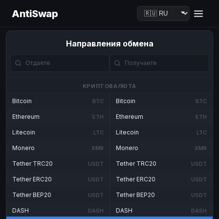
AntiSwap
Направления обмена
КРИПТОВАЛЮТА
Bitcoin
Bitcoin
BTC
BTC
Ethereum
Ethereum
ETH
ETH
Litecoin
Litecoin
LTC
LTC
Monero
Monero
XMR
XMR
Tether TRC20
Tether TRC20
USDT
USDT
Tether ERC20
Tether ERC20
USDT
USDT
Tether BEP20
Tether BEP20
USDT
USDT
DASH
DASH
DASH
DASH