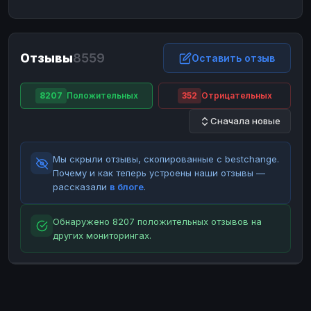
ЮMoney
ЮMoney
RUB
RUB
БАЛАНСЫ КРИПТОБИРЖ
Отзывы
8559
Binance
Binance
Оставить отзыв
RUB
RUB
ИНТЕРНЕТ БАНКИНГ
8207
Положительных
352
Отрицательных
СБЕР
СБЕР
RUB
RUB
Сначала новые
Альфа-Банк
Альфа-Банк
RUB
RUB
Райффайзен
Райффайзен
RUB
RUB
Мы скрыли отзывы, скопированные с bestchange.
ВТБ
ВТБ
RUB
RUB
Почему и как теперь устроены наши отзывы —
рассказали
в блоге
.
Т-Банк
Т-Банк
RUB
RUB
ДЕНЕЖНЫЕ ПЕРЕВОДЫ
Обнаружено 8207 положительных отзывов на
других мониторингах.
ЗК
ЗК
USD
USD
WU
WU
USD
USD
НАЛИЧНЫЕ ДЕНЬГИ
Наличные
Наличные
RUB
RUB