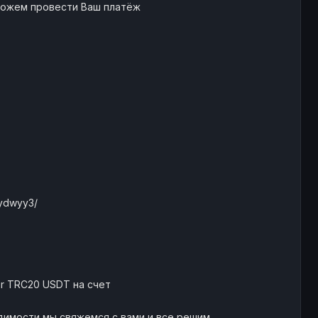
можем провести Ваш платёж
fydwyy3/
her TRC20 USDT на счет
имости мы свяжемся с вами и все решим.