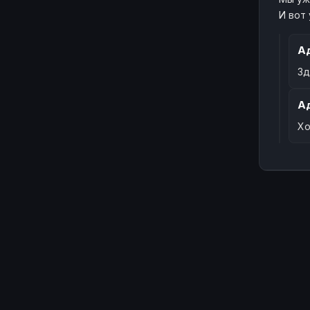
И вот
А
Зд
А
Хо