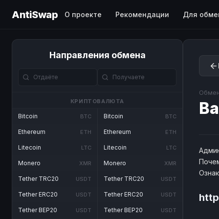
AntiSwap
О проекте
Рекомендации
Для обме
Направления обмена
Обмен
КРИПТОВАЛЮТА
Ba
Bitcoin
Bitcoin
BTC
BTC
Ethereum
Ethereum
ETH
ETH
Litecoin
Litecoin
LTC
LTC
Админ
Почем
Monero
Monero
XMR
XMR
Озна
Tether TRC20
Tether TRC20
USDT
USDT
Tether ERC20
Tether ERC20
USDT
USDT
htt
Tether BEP20
Tether BEP20
USDT
USDT