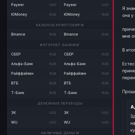
Payeer
Payeer
USD
USD
Я зна
ЮMoney
ЮMoney
RUB
RUB
она у
БАЛАНСЫ КРИПТОБИРЖ
приче
Binance
Binance
RUB
RUB
мне о
ИНТЕРНЕТ БАНКИНГ
В ито
СБЕР
СБЕР
RUB
RUB
Естес
Альфа-Банк
Альфа-Банк
RUB
RUB
приня
Райффайзен
Райффайзен
RUB
RUB
перен
ВТБ
ВТБ
RUB
RUB
Прошл
Т-Банк
Т-Банк
RUB
RUB
ДЕНЕЖНЫЕ ПЕРЕВОДЫ
А
ЗК
ЗК
USD
USD
З
WU
WU
USD
USD
н
к
НАЛИЧНЫЕ ДЕНЬГИ