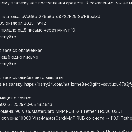
шему платежу нет поступления средств. К сожалению, мы не 
 платежа: bVu68e-276a8b-d872a1-29f8e1-6ealZJ
05 октября 2025, 19:42
 пришло ещё письмо через минут 10
ствуйте .
с заявки: оплаченная
 ещё одно письмо
ствуйте.
с заявки: ошибка авто выплаты
 на заявку: https://barry24.com/hst_lzrme8ed0gfhtlvssytluxu47a3j
мация о заявке
592 от 2025-10-05 16:46:13
бмена: 90 Visa/MasterCard/МИР RUB -> 1 Tether TRC20 USDT
обмена: 10000 Visa/MasterCard/МИР RUB со счета -> 110.11 Tet
е занимаемся данным вопросом, не переживайте. При необход