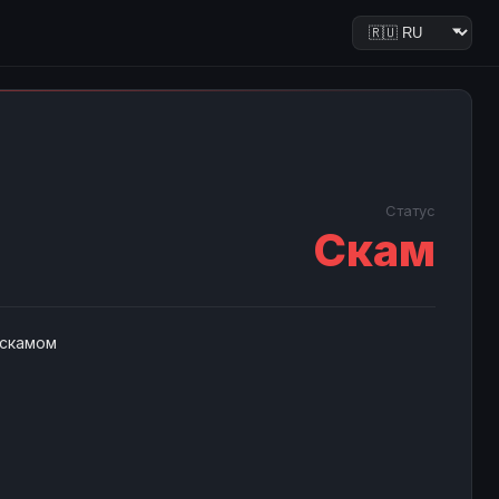
Статус
Скам
 скамом