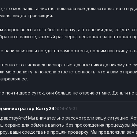
ю, что моя валюта чистая, показала все доказательства откуда
 меня, видео транзакций.
м запрос всего этого был не сразу, а в течении дня, когда я 
братно в валюте, каждый раз через несколько часов только пр
ге написали: ваши средства заморожены, просим вас скинуть п
твенно этот человек паспортные данные никогда никому не ск
ли мою валюту, я понесла ответственность, что я вам отправил
аправлял её.
о почти двое суток, они больше не отвечают мне. Деньги не в
дминистратор
Barry24
2024-08-31
дравствуйте! Мы внимательно рассмотрели вашу ситуацию. Хо
аш сервис для обмена валюты без прохождения процедуры AML
урсу, ваши средства не прошли проверку. Мы предложили вам 