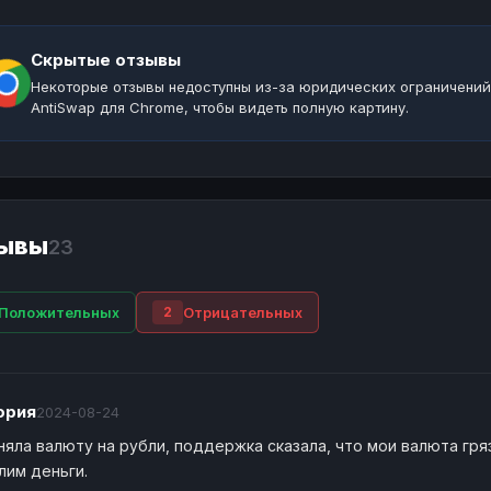
Скрытые отзывы
Некоторые отзывы недоступны из-за юридических ограничений
AntiSwap для Chrome, чтобы видеть полную картину.
ывы
23
Положительных
Отрицательных
2
ория
2024-08-24
яла валюту на рубли, поддержка сказала, что мои валюта гряз
лим деньги.