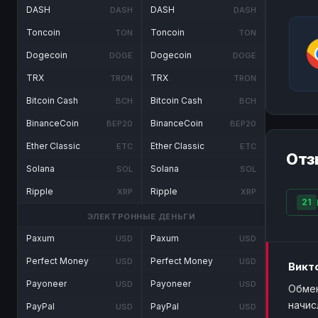
DASH
DASH
DASH
DASH
Toncoin
Toncoin
TON
TON
Dogecoin
Dogecoin
DOGE
DOGE
TRX
TRX
TRON
TRON
Bitcoin Cash
Bitcoin Cash
BCH
BCH
BinanceCoin
BinanceCoin
BEP20
BEP20
Ether Classic
Ether Classic
ETC
ETC
Отз
Solana
Solana
SOL
SOL
Ripple
Ripple
XRP
XRP
21
ЭЛЕКТРОННЫЕ ДЕНЬГИ
Paxum
Paxum
USD
USD
Perfect Money
Perfect Money
USD
USD
Викт
Payoneer
Payoneer
USD
USD
Обмен
начис
PayPal
PayPal
USD
USD