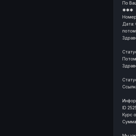
По Ва
✱✱✱
Номер
Дата: 
потом
Здрав
Стату
Потом
Здрав
Стату
Ссылка
Инфор
ID 252
Курс о
Сумма 
Мы уж