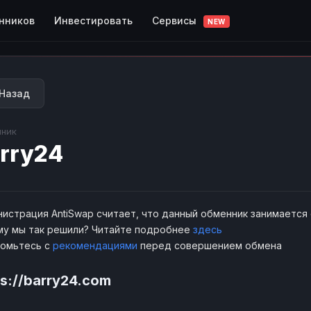
Сервисы
нников
Инвестировать
NEW
Назад
ник
rry24
истрация AntiSwap считает, что данный обменник занимается
у мы так решили? Читайте подробнее
здесь
комьтесь с
рекомендациями
перед совершением обмена
ps://barry24.com