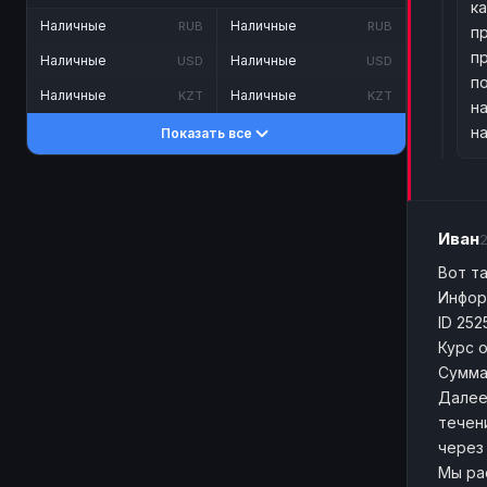
к
Наличные
Наличные
RUB
RUB
п
п
Наличные
Наличные
USD
USD
п
Наличные
Наличные
KZT
KZT
н
н
Показать все
Иван
Вот т
Инфор
ID 252
Курс о
Сумма 
Далее
течен
через
Мы ра