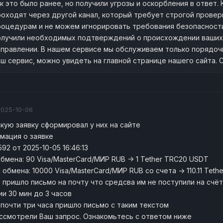
ак это было ранее, но получили угрозы и оскорбления в ответ
роходят через другой канал, который требует строгой прове
роцедурам и не можем игнорировать требования безопасности
олучили необходимых подтверждений о происхождении ваших 
аправлении. В нашем сервисе мы обслуживаем только порядоч
аш сервис, можно увидеть на главной странице нашего сайта. 
2025-10-06
акую заявку сформировал у них на сайте
мация о заявке
592 от 2025-10-05 16:46:13
бмена: 90 Visa/MasterCard/МИР RUB -> 1 Tether TRC20 USDT
обмена: 10000 Visa/MasterCard/МИР RUB со счета -> 110.11 Tet
 пришло письмо на почту что средсва им не поступили на счёт
ии 30 мин до 3 часов
 почти три часа пришло письмо с таким текстом
ссмотрели Ваш запрос. Ознакомьтесь с ответом ниже