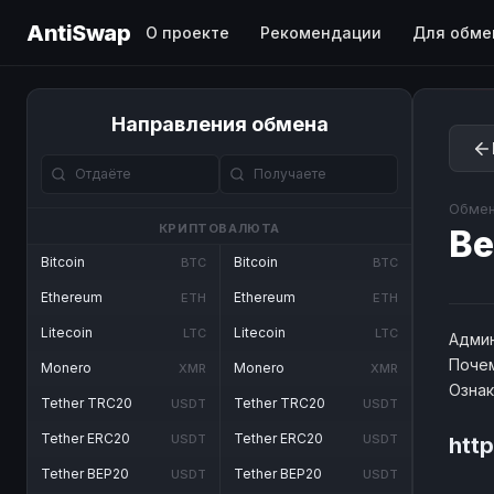
AntiSwap
О проекте
Рекомендации
Для обме
Направления обмена
Обмен
КРИПТОВАЛЮТА
Be
Bitcoin
Bitcoin
BTC
BTC
Ethereum
Ethereum
ETH
ETH
Litecoin
Litecoin
LTC
LTC
Админ
Почем
Monero
Monero
XMR
XMR
Озна
Tether TRC20
Tether TRC20
USDT
USDT
Tether ERC20
Tether ERC20
USDT
USDT
htt
Tether BEP20
Tether BEP20
USDT
USDT