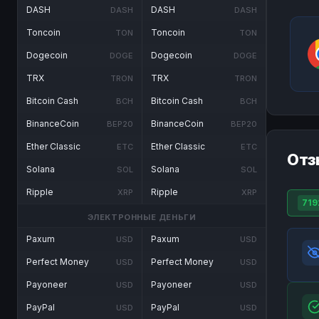
DASH
DASH
DASH
DASH
Toncoin
Toncoin
TON
TON
Dogecoin
Dogecoin
DOGE
DOGE
TRX
TRX
TRON
TRON
Bitcoin Cash
Bitcoin Cash
BCH
BCH
BinanceCoin
BinanceCoin
BEP20
BEP20
Ether Classic
Ether Classic
ETC
ETC
Отз
Solana
Solana
SOL
SOL
Ripple
Ripple
XRP
XRP
719
ЭЛЕКТРОННЫЕ ДЕНЬГИ
Paxum
Paxum
USD
USD
Perfect Money
Perfect Money
USD
USD
Payoneer
Payoneer
USD
USD
PayPal
PayPal
USD
USD