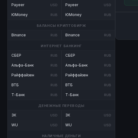
Payeer
Payeer
USD
USD
ЮMoney
ЮMoney
RUB
RUB
БАЛАНСЫ КРИПТОБИРЖ
Binance
Binance
RUB
RUB
ИНТЕРНЕТ БАНКИНГ
СБЕР
СБЕР
RUB
RUB
Альфа-Банк
Альфа-Банк
RUB
RUB
Райффайзен
Райффайзен
RUB
RUB
ВТБ
ВТБ
RUB
RUB
Т-Банк
Т-Банк
RUB
RUB
ДЕНЕЖНЫЕ ПЕРЕВОДЫ
ЗК
ЗК
USD
USD
WU
WU
USD
USD
НАЛИЧНЫЕ ДЕНЬГИ