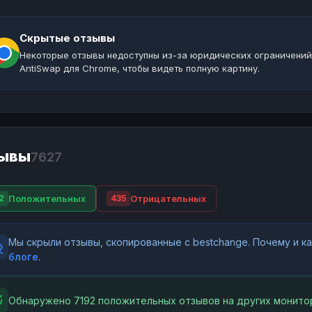
Скрытые отзывы
Некоторые отзывы недоступны из-за юридических ограничений
AntiSwap для Chrome, чтобы видеть полную картину.
ывы
7627
Положительных
Отрицательных
2
435
Мы скрыли отзывы, скопированные с bestchange. Почему и 
блоге
.
Обнаружено 7192 положительных отзывов на других монитор