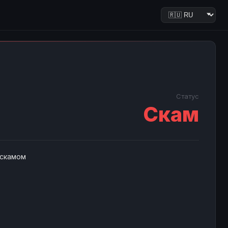
Статус
Скам
 скамом