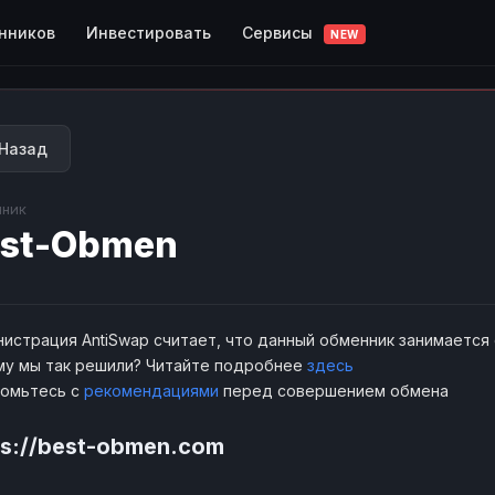
Сервисы
нников
Инвестировать
NEW
Назад
ник
st-Obmen
истрация AntiSwap считает, что данный обменник занимается
у мы так решили? Читайте подробнее
здесь
комьтесь с
рекомендациями
перед совершением обмена
ps://best-obmen.com