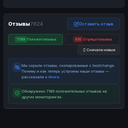
ЮMoney
ЮMoney
RUB
RUB
БАЛАНСЫ КРИПТОБИРЖ
Отзывы
7624
Binance
Binance
Оставить отзыв
RUB
RUB
ИНТЕРНЕТ БАНКИНГ
7189
Положительных
435
Отрицательных
СБЕР
СБЕР
RUB
RUB
Сначала новые
Альфа-Банк
Альфа-Банк
RUB
RUB
Райффайзен
Райффайзен
RUB
RUB
Мы скрыли отзывы, скопированные с bestchange.
ВТБ
ВТБ
RUB
RUB
Почему и как теперь устроены наши отзывы —
рассказали
в блоге
.
Т-Банк
Т-Банк
RUB
RUB
ДЕНЕЖНЫЕ ПЕРЕВОДЫ
Обнаружено 7189 положительных отзывов на
других мониторингах.
ЗК
ЗК
USD
USD
WU
WU
USD
USD
НАЛИЧНЫЕ ДЕНЬГИ
Наличные
Наличные
RUB
RUB