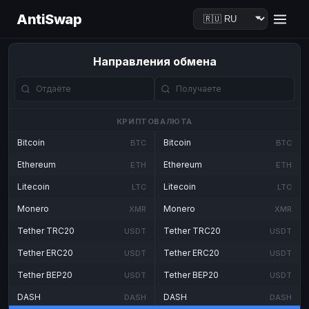
AntiSwap
Направления обмена
КРИПТОВАЛЮТА
Bitcoin
Bitcoin
BTC
BTC
Ethereum
Ethereum
ETH
ETH
Litecoin
Litecoin
LTC
LTC
Monero
Monero
XMR
XMR
Tether TRC20
Tether TRC20
USDT
USDT
Tether ERC20
Tether ERC20
USDT
USDT
Tether BEP20
Tether BEP20
USDT
USDT
DASH
DASH
DASH
DASH