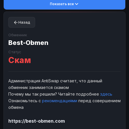
Показать все
Toncoin
Toncoin
TON
TON
Dogecoin
Dogecoin
DOGE
DOGE
Назад
TRX
TRX
TRON
TRON
Bitcoin Cash
Bitcoin Cash
BCH
BCH
Обменник
BinanceCoin
Best-Obmen
BinanceCoin
BEP20
BEP20
Ether Classic
Ether Classic
ETC
ETC
Статус
Скам
Solana
Solana
SOL
SOL
Ripple
Ripple
XRP
XRP
ЭЛЕКТРОННЫЕ ДЕНЬГИ
Администрация AntiSwap считает, что данный
обменник занимается скамом
Paxum
Paxum
USD
USD
Почему мы так решили? Читайте подробнее
здесь
Perfect Money
Perfect Money
USD
USD
Ознакомьтесь с
рекомендациями
перед совершением
Payoneer
Payoneer
USD
USD
обмена
PayPal
PayPal
USD
USD
https://best-obmen.com
Payeer
Payeer
USD
USD