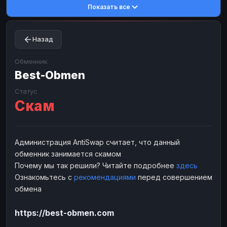
Показать все
Toncoin
Toncoin
TON
TON
Dogecoin
Dogecoin
DOGE
DOGE
Назад
TRX
TRX
TRON
TRON
Bitcoin Cash
Bitcoin Cash
BCH
BCH
Обменник
BinanceCoin
Best-Obmen
BinanceCoin
BEP20
BEP20
Ether Classic
Ether Classic
ETC
ETC
Статус
Скам
Solana
Solana
SOL
SOL
Ripple
Ripple
XRP
XRP
ЭЛЕКТРОННЫЕ ДЕНЬГИ
Администрация AntiSwap считает, что данный
обменник занимается скамом
Paxum
Paxum
USD
USD
Почему мы так решили? Читайте подробнее
здесь
Perfect Money
Perfect Money
USD
USD
Ознакомьтесь с
рекомендациями
перед совершением
Payoneer
Payoneer
USD
USD
обмена
PayPal
PayPal
USD
USD
https://best-obmen.com
Payeer
Payeer
USD
USD