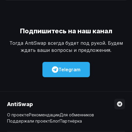
Наличные
Наличные
USD
USD
Наличные
Наличные
KZT
KZT
Подпишитесь на наш канал
Тогда AntiSwap всегда будет под рукой. Будем
ждать ваши вопросы и предложения.
Telegram
AntiSwap
О проекте
Рекомендации
Для обменников
Поддержали проект
Блог
Партнёрка