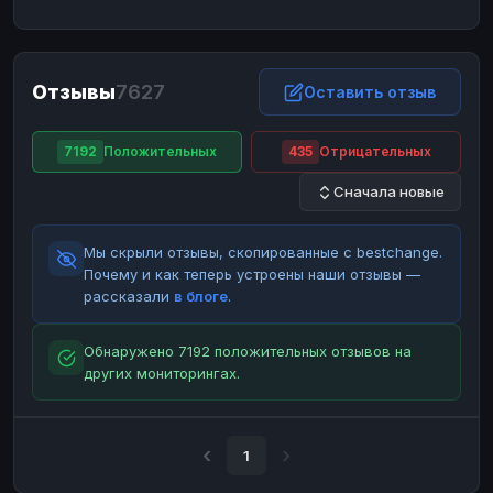
ЮMoney
ЮMoney
RUB
RUB
БАЛАНСЫ КРИПТОБИРЖ
Отзывы
7627
Binance
Binance
Оставить отзыв
RUB
RUB
ИНТЕРНЕТ БАНКИНГ
7192
Положительных
435
Отрицательных
СБЕР
СБЕР
RUB
RUB
Сначала новые
Альфа-Банк
Альфа-Банк
RUB
RUB
Райффайзен
Райффайзен
RUB
RUB
Мы скрыли отзывы, скопированные с bestchange.
ВТБ
ВТБ
RUB
RUB
Почему и как теперь устроены наши отзывы —
рассказали
в блоге
.
Т-Банк
Т-Банк
RUB
RUB
ДЕНЕЖНЫЕ ПЕРЕВОДЫ
Обнаружено 7192 положительных отзывов на
других мониторингах.
ЗК
ЗК
USD
USD
WU
WU
USD
USD
НАЛИЧНЫЕ ДЕНЬГИ
1
Наличные
Наличные
RUB
RUB