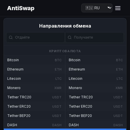
AntiSwap
Направления обмена
КРИПТОВАЛЮТА
Bitcoin
Bitcoin
BTC
BTC
Ethereum
Ethereum
ETH
ETH
Litecoin
Litecoin
LTC
LTC
Monero
Monero
XMR
XMR
Tether TRC20
Tether TRC20
USDT
USDT
Tether ERC20
Tether ERC20
USDT
USDT
Tether BEP20
Tether BEP20
USDT
USDT
DASH
DASH
DASH
DASH