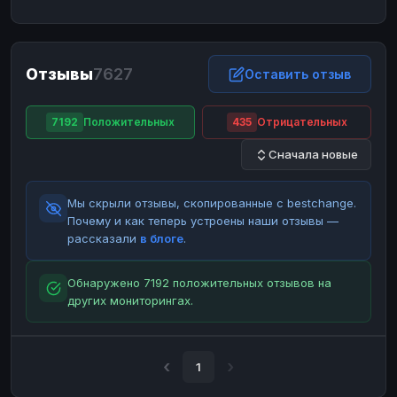
ЮMoney
ЮMoney
RUB
RUB
БАЛАНСЫ КРИПТОБИРЖ
Отзывы
7627
Binance
Binance
Оставить отзыв
RUB
RUB
ИНТЕРНЕТ БАНКИНГ
7192
Положительных
435
Отрицательных
СБЕР
СБЕР
RUB
RUB
Сначала новые
Альфа-Банк
Альфа-Банк
RUB
RUB
Райффайзен
Райффайзен
RUB
RUB
Мы скрыли отзывы, скопированные с bestchange.
ВТБ
ВТБ
RUB
RUB
Почему и как теперь устроены наши отзывы —
рассказали
в блоге
.
Т-Банк
Т-Банк
RUB
RUB
ДЕНЕЖНЫЕ ПЕРЕВОДЫ
Обнаружено 7192 положительных отзывов на
других мониторингах.
ЗК
ЗК
USD
USD
WU
WU
USD
USD
НАЛИЧНЫЕ ДЕНЬГИ
1
Наличные
Наличные
RUB
RUB