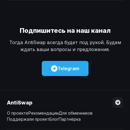
Наличные
Наличные
USD
USD
Наличные
Наличные
KZT
KZT
Подпишитесь на наш канал
Тогда AntiSwap всегда будет под рукой. Будем
ждать ваши вопросы и предложения.
Telegram
AntiSwap
О проекте
Рекомендации
Для обменников
Поддержали проект
Блог
Партнёрка