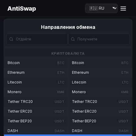
AntiSwap
Направления обмена
КРИПТОВАЛЮТА
Bitcoin
Bitcoin
BTC
BTC
Ethereum
Ethereum
ETH
ETH
Litecoin
Litecoin
LTC
LTC
Monero
Monero
XMR
XMR
Tether TRC20
Tether TRC20
USDT
USDT
Tether ERC20
Tether ERC20
USDT
USDT
Tether BEP20
Tether BEP20
USDT
USDT
DASH
DASH
DASH
DASH