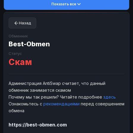
Показать все
Toncoin
Toncoin
TON
TON
Dogecoin
Dogecoin
DOGE
DOGE
Назад
TRX
TRX
TRON
TRON
Bitcoin Cash
Bitcoin Cash
BCH
BCH
Обменник
BinanceCoin
Best-Obmen
BinanceCoin
BEP20
BEP20
Ether Classic
Ether Classic
ETC
ETC
Статус
Скам
Solana
Solana
SOL
SOL
Ripple
Ripple
XRP
XRP
ЭЛЕКТРОННЫЕ ДЕНЬГИ
Администрация AntiSwap считает, что данный
обменник занимается скамом
Paxum
Paxum
USD
USD
Почему мы так решили? Читайте подробнее
здесь
Perfect Money
Perfect Money
USD
USD
Ознакомьтесь с
рекомендациями
перед совершением
Payoneer
Payoneer
USD
USD
обмена
PayPal
PayPal
USD
USD
https://best-obmen.com
Payeer
Payeer
USD
USD