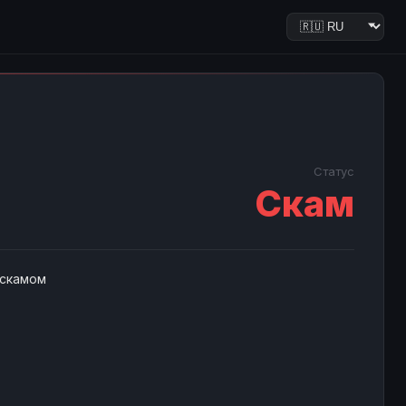
Статус
Скам
 скамом