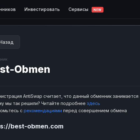
Сервисы
нников
Инвестировать
NEW
Назад
ник
st-Obmen
истрация AntiSwap считает, что данный обменник занимается
у мы так решили? Читайте подробнее
здесь
комьтесь с
рекомендациями
перед совершением обмена
ps://best-obmen.com