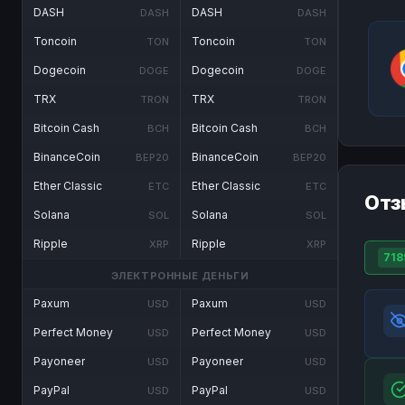
DASH
DASH
DASH
DASH
Toncoin
Toncoin
TON
TON
Dogecoin
Dogecoin
DOGE
DOGE
TRX
TRX
TRON
TRON
Bitcoin Cash
Bitcoin Cash
BCH
BCH
BinanceCoin
BinanceCoin
BEP20
BEP20
Ether Classic
Ether Classic
ETC
ETC
Отз
Solana
Solana
SOL
SOL
Ripple
Ripple
XRP
XRP
718
ЭЛЕКТРОННЫЕ ДЕНЬГИ
Paxum
Paxum
USD
USD
Perfect Money
Perfect Money
USD
USD
Payoneer
Payoneer
USD
USD
PayPal
PayPal
USD
USD