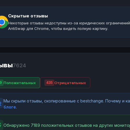
Скрытые отзывы
Некоторые отзывы недоступны из-за юридических ограничений
AntiSwap для Chrome, чтобы видеть полную картину.
ывы
7624
Положительных
Отрицательных
9
435
Мы скрыли отзывы, скопированные с bestchange. Почему и 
блоге
.
Обнаружено 7189 положительных отзывов на других монито