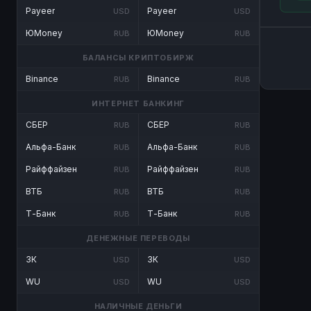
Payeer
Payeer
USD
USD
ЮMoney
ЮMoney
RUB
RUB
БАЛАНСЫ КРИПТОБИРЖ
Binance
Binance
RUB
RUB
ИНТЕРНЕТ БАНКИНГ
СБЕР
СБЕР
RUB
RUB
Альфа-Банк
Альфа-Банк
RUB
RUB
Райффайзен
Райффайзен
RUB
RUB
ВТБ
ВТБ
RUB
RUB
Т-Банк
Т-Банк
RUB
RUB
ДЕНЕЖНЫЕ ПЕРЕВОДЫ
ЗК
ЗК
USD
USD
WU
WU
USD
USD
НАЛИЧНЫЕ ДЕНЬГИ