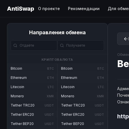
AntiSwap
О проекте
Рекомендации
Для обме
Направления обмена
Обмен
КРИПТОВАЛЮТА
Be
Bitcoin
Bitcoin
BTC
BTC
Ethereum
Ethereum
ETH
ETH
Litecoin
Litecoin
LTC
LTC
Админ
Почем
Monero
Monero
XMR
XMR
Озна
Tether TRC20
Tether TRC20
USDT
USDT
Tether ERC20
Tether ERC20
USDT
USDT
htt
Tether BEP20
Tether BEP20
USDT
USDT