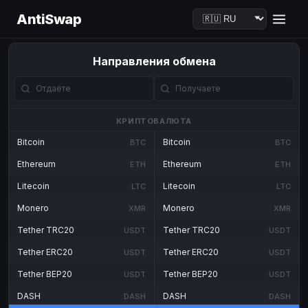
AntiSwap
Направления обмена
КРИПТОВАЛЮТА
Bitcoin
Bitcoin
BTC
BTC
Ethereum
Ethereum
ETH
ETH
Litecoin
Litecoin
LTC
LTC
Monero
Monero
XMR
XMR
Tether TRC20
Tether TRC20
USDT
USDT
Tether ERC20
Tether ERC20
USDT
USDT
Tether BEP20
Tether BEP20
USDT
USDT
DASH
DASH
DASH
DASH