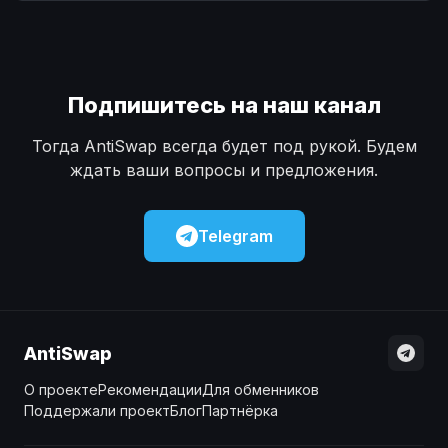
Наличные
Наличные
USD
USD
Наличные
Наличные
KZT
KZT
Подпишитесь на наш канал
Тогда AntiSwap всегда будет под рукой. Будем
ждать ваши вопросы и предложения.
Telegram
AntiSwap
О проекте
Рекомендации
Для обменников
Поддержали проект
Блог
Партнёрка