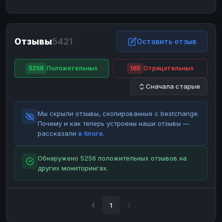
ЮMoney
ЮMoney
RUB
RUB
БАЛАНСЫ КРИПТОБИРЖ
Отзывы
5421
Binance
Binance
Оставить отзыв
RUB
RUB
ИНТЕРНЕТ БАНКИНГ
5256
Положительных
165
Отрицательных
СБЕР
СБЕР
RUB
RUB
Сначала старые
Альфа-Банк
Альфа-Банк
RUB
RUB
Райффайзен
Райффайзен
RUB
RUB
Мы скрыли отзывы, скопированные с bestchange.
ВТБ
ВТБ
RUB
RUB
Почему и как теперь устроены наши отзывы —
рассказали
в блоге
.
Т-Банк
Т-Банк
RUB
RUB
ДЕНЕЖНЫЕ ПЕРЕВОДЫ
Обнаружено 5256 положительных отзывов на
других мониторингах.
ЗК
ЗК
USD
USD
WU
WU
USD
USD
НАЛИЧНЫЕ ДЕНЬГИ
1
Наличные
Наличные
RUB
RUB