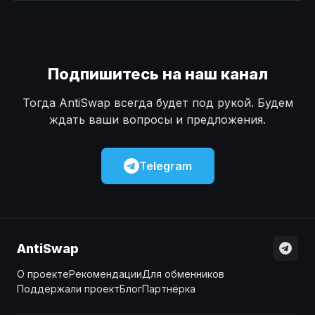
Наличные
Наличные
USD
USD
Наличные
Наличные
KZT
KZT
Подпишитесь на наш канал
Тогда AntiSwap всегда будет под рукой. Будем
ждать ваши вопросы и предложения.
Telegram
AntiSwap
О проекте
Рекомендации
Для обменников
Поддержали проект
Блог
Партнёрка