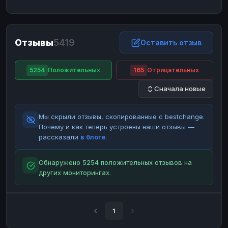
ЮMoney
ЮMoney
RUB
RUB
БАЛАНСЫ КРИПТОБИРЖ
Отзывы
5419
Binance
Binance
Оставить отзыв
RUB
RUB
ИНТЕРНЕТ БАНКИНГ
5254
Положительных
165
Отрицательных
СБЕР
СБЕР
RUB
RUB
Сначала новые
Альфа-Банк
Альфа-Банк
RUB
RUB
Райффайзен
Райффайзен
RUB
RUB
Мы скрыли отзывы, скопированные с bestchange.
ВТБ
ВТБ
RUB
RUB
Почему и как теперь устроены наши отзывы —
рассказали
в блоге
.
Т-Банк
Т-Банк
RUB
RUB
ДЕНЕЖНЫЕ ПЕРЕВОДЫ
Обнаружено 5254 положительных отзывов на
других мониторингах.
ЗК
ЗК
USD
USD
WU
WU
USD
USD
НАЛИЧНЫЕ ДЕНЬГИ
1
Наличные
Наличные
RUB
RUB