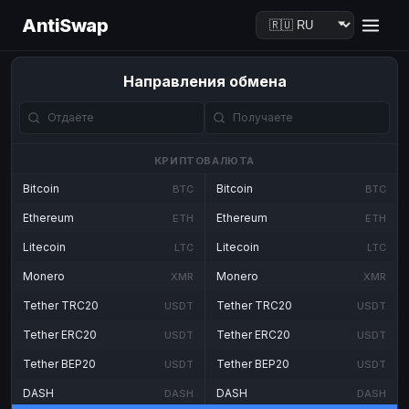
AntiSwap
Направления обмена
КРИПТОВАЛЮТА
Bitcoin
Bitcoin
BTC
BTC
Ethereum
Ethereum
ETH
ETH
Litecoin
Litecoin
LTC
LTC
Monero
Monero
XMR
XMR
Tether TRC20
Tether TRC20
USDT
USDT
Tether ERC20
Tether ERC20
USDT
USDT
Tether BEP20
Tether BEP20
USDT
USDT
DASH
DASH
DASH
DASH